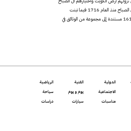
ين نزولهم أرض الكويت واختيارهم آل الصباح
حكاما، لكن وثائق الأرشيف البريطاني تشير إلى أن الحكم كان لآل الصباح منذ العام 1716 فيما تبنت
دراسات حديثة التأكيد على أن حكم ال الصباح بدأ منذ العام 1613 مستندة إلى مجموعة من الوثائق في
الدولية
الفنية
الرياضية
الاجتماعية
يوم و يوم
سياحة
مناسبات
سيارات
دراسات