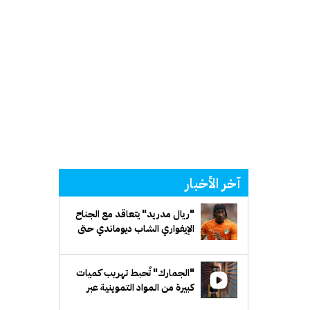
آخر الأخبار
"ريال مدريد" يتعاقد مع الجناح
الإيفواري الشاب ديوماندي حتى
2033
"الجمارك" تُحبط تهريب كميات
كبيرة من المواد التموينية عبر
شاحنات متجهة إلى مصر