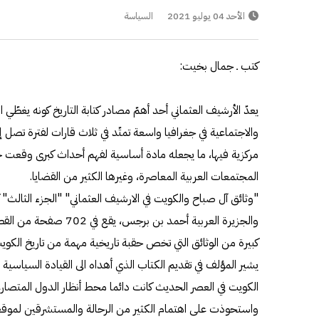
الأحد 04 يوليو 2021
السياسة
كتب ـ جمال بخيت:
يعدّ الأرشيف العثماني أحد أهمّ مصادر كتابة التاريخ كونه يغطّي
والاجتماعية في جغرافيا واسعة تمتّد في ثلاث قارات لفترة تصل إ
مركزية فيها، ما يجعله مادة أساسية لفهم أحداث كبرى وقعت خ
المجتمعات العربية المعاصرة، وغيرها الكثير من القضايا.
"وثائق آل صباح والكويت في الارشيف العثماني" "الجزء الثالث"
والجزيرة العربية أحمد بن
كبيرة من الوثائق التي تخص حقبة تاريخية مهمة من تاريخ الكويت
يشير المؤلف في تقديم الكتاب الذي أهداه الى القيادة السياسية و
الكويت في العصر الحديث كانت دائما محط أنظار الدول المتصارعة
واستحوذت على اهتمام الكثير من الرحالة والمستشرقين لموقعها