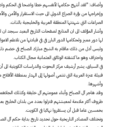
وأضاف: "لقد أنتهج حكامها لأنفسهم خطا واضحا في الحكم وادا
وإخراجها من بؤرة الصراع الدولي الى حيث الاستقرار والأمن وال
الصراعات التي شهدتها المنطقة العربية والخليجية بالذات.
وأشار المؤلف الى ان المتابع لصفحات التاريخ البعيد سيجد ان ل
لها دور مميز ولحكامها الدور البارز في في قيادتها من تلاطم الامو
وليس أدل من ذلك ماقام به الشيخ مبارك الصباح في خضم ذلك 
واحتراف وهو ما كشفته الوثائق العثمانية مجال الكتاب.
في السياق، يشير أرشيف مركز البحوث والدراسات الكويتية الى أ
قبيلة عنزة العربية التي تنتمي أصولها إلى الهدار بمنطقة الأفلا
وأشهرها.
وقد هاجر آل الصباح وأبناء عمومتهم آل خليفة وكذلك الجلاه
ظروف أكثر ملاءمة لمعيشتهم فنزلوا بعدد من بلدان الخليج بعد
بخمسين عاما قبل أن يستقروا نهائيا في الكويت.
وتختلف المصادر التاريخية حول تحديد تاريخ بداية حكم آل الصب