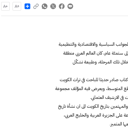
Share
 الجوانب السياسية والاقتصادية والتنظيمية
لى ستمئة عام، كان العالم العربي منطقة
لال تلك المرحلة، وطبيعة تشكّل
 كتاب صادر حديثا للباحث في تراث الكويت
 برجس، يقع في 702 صفحة من القطع المتوسط، ويعرض فيه المؤلف مجموعة
 في الارشيف العثماني.
المهتمين بتاريخ الكويت الى ان نشأة تاريخ
 على الجزيرة العربية والخليج العربي،
 المتميز.