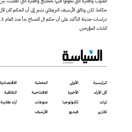
العتوب والفترة التي تجولوا فيها بالخليج والفترة التي انقضت ب
كتابات المؤرخين.
الرئيسية
الأولى
المحلية
الاقتصادية
كل الآراء
الأخيرة
الافتتاحية
الثقافية
تراث
تكنولوجيا
منوعات
آراء طلابية
تقارير
فيديو
الأرشيف