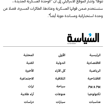
تنوفا".وأشار الموقع الاسرائيلي إلى أن "الوحدة العسكرية الجديدة ،
ستستخدم ضمن قواتها العسكرية وعتادها، الطائرات المسيرة، فضلا عن
وحدة استخباراتية ومساندة جوية أيضاً".
الرئيسية
الأولى
المحلية
الاقتصادية
الدولية
الفنية
الرياضية
كل الآراء
الأخيرة
الافتتاحية
الثقافية
الاجتماعية
يوم و يوم
سياحة
تراث
تكنولوجيا
منوعات
آراء طلابية
مناسبات
سيارات
دراسات