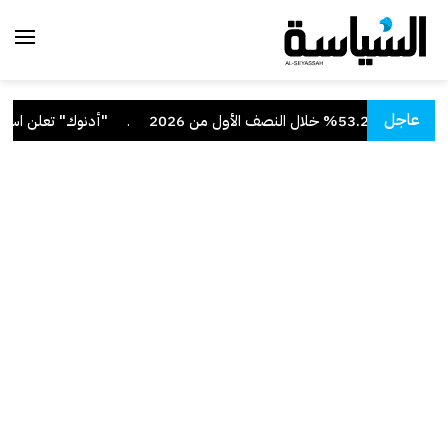
عاجل
صف الأول من 2026
.
"أدنوك" تعلن استهداف