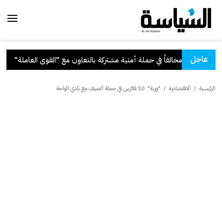
عاجل
ة بالتعاون مع "القوى العاملة"
.
قر
الرئيسية
/
الاقتصادية
/
"وربة": 10 فائزين في حملة الصيف مع نادي الواحة