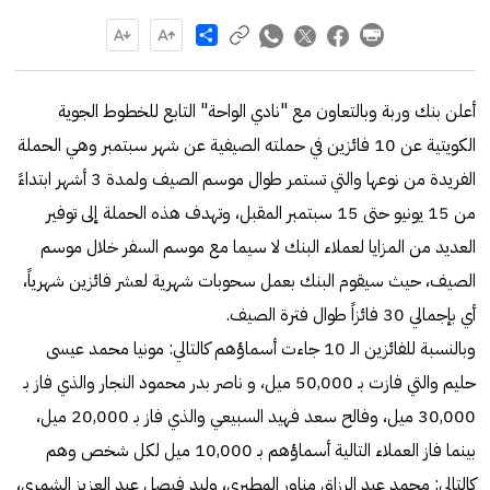
Share
أعلن بنك وربة وبالتعاون مع "نادي الواحة" التابع للخطوط الجوية
الكويتية عن 10 فائزين في حملته الصيفية عن شهر سبتمبر وهي الحملة
الفريدة من نوعها والتي تستمر طوال موسم الصيف ولمدة 3 أشهر ابتداءً
من 15 يونيو حتى 15 سبتمبر المقبل، وتهدف هذه الحملة إلى توفير
العديد من المزايا لعملاء البنك لا سيما مع موسم السفر خلال موسم
الصيف، حيث سيقوم البنك بعمل سحوبات شهرية لعشر فائزين شهرياً،
أي بإجمالي 30 فائزاً طوال فترة الصيف.
وبالنسبة للفائزين الـ 10 جاءت أسماؤهم كالتالي: مونيا محمد عيسى
حليم والتي فازت بـ 50,000 ميل، و ناصر بدر محمود النجار والذي فاز بـ
30,000 ميل، وفالح سعد فهيد السبيعي والذي فاز بـ 20,000 ميل،
بينما فاز العملاء التالية أسماؤهم بـ 10,000 ميل لكل شخص وهم
كالتالي: محمد عبد الرزاق مناور المطيري، وليد فيصل عبد العزيز الشمري،