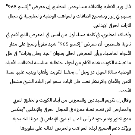
قال وزير الاعلام والثقافة عبدالرحمن المطيري إن معرض "إكسبو 965"
يسهم في إبراز وتشجيع الطاقات والمواهب الوطنية والخليجية في مجال
التراث الحرفي الإبداعي.
وأضاف المطيري، في كلمة مساء أول من أمس في المعرض الذي أقيم في
ثانوية فلسطين، أن معرض "إكسبو 965" شهد تطوراً وتميزا على مدار
الأعوام الماضية، ويأتي المعرض الحالي بعنوان "عيد وطن وتراث" في ظل
ما تعيشه الكويت هذه الأيام من أجواء احتفالية بمناسبة احتفالات الأعياد
الوطنية سائلا المولى عز وجل أن يحفظ الكويت وأهلها ويديم عليها نعمة
الامن والأمان والازدهار تحت ظل قيادة سمو امير البلاد الشيخ مشعل
الأحمد.
وقال إن تكريم المبدعين والمميزين من أبناء الكويت والخليج العربي
والمعارض التي تضم نخبة مميزة في المجال الحرفي والإبداعي "يعكس
مدى تطور وتميز جودة رأس المال البشري الإبداعي في دولنا الخليجية،
ويؤكد دعم الجميع لهذه المواهب والحرص الدائم على تطويرها