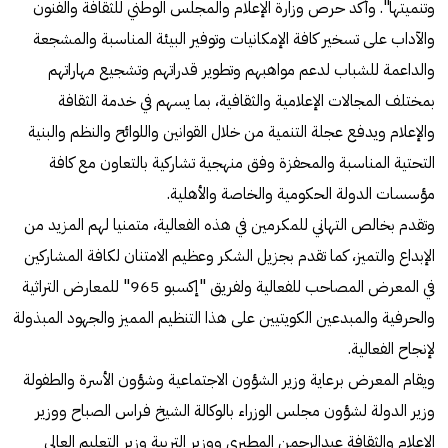
وتنميتها". وأكد حرص وزارة الإعلام والمجلس الوطني للثقافة والفنون
والآداب على تسخير كافة الإمكانيات وتوفير البيئة المناسبة والمشجعة
والداعمة للشباب لدعم مواهبهم وتطوير قدراتهم وتشجيع مهاراتهم
بمختلف المجالات الإعلامية والثقافية، بما يسهم في خدمة الثقافة
والإعلام ويدفع عجلة التنمية من خلال القوانين واللوائح والنظم والبنية
التحتية المناسبة والمحفزة وفق منهجية تشاركية بالتعاون مع كافة
مؤسسات الدولة الحكومية والخاصة والأهلية.
وتقدم بخالص التهاني للمكرمين في هذه الفعالية، متمنيا لهم المزيد من
الإبداع والتميز، كما تقدم بجزيل الشكر وعظيم الامتنان لكافة المشاركين
في المعرض المصاحب للفعالية ولفريق "إكسبو 965" للمعارض التراثية
والحرفية والمبدعين الكويتيين على هذا التنظيم المميز والجهود المبذولة
لإنجاح الفعالية.
ويقام المعرض برعاية وزير الشؤون الاجتماعية وشؤون الأسرة والطفولة
وزير الدولة لشؤون مجلس الوزراء بالوكالة الشيخ فراس الصباح ووزير
الإعلام والثقافة عبدالرحمن المطيري ووزير التربية وزير التعليم العالي