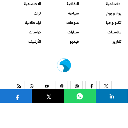
الافتتاحية
الثقافية
الاجتماعية
يوم و يوم
سياحة
تراث
تكنولوجيا
منوعات
آراء طلابية
مناسبات
سيارات
دراسات
تقارير
فيديو
الأرشيف
www.alseyassah.com
Copyright 2026, All Rights Reserved ©
Contact us
About us