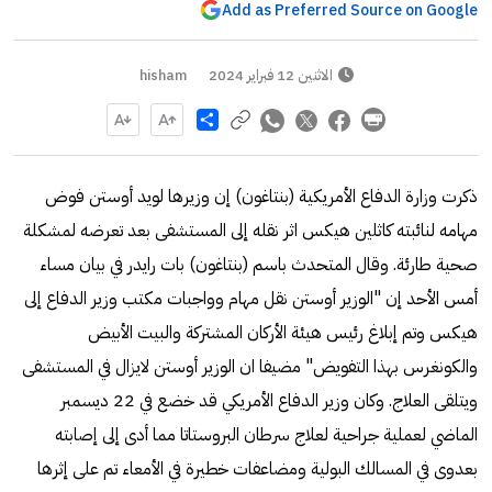
Add as Preferred Source on Google
الاثنين 12 فبراير 2024
hisham
Share
ذكرت وزارة الدفاع الأمريكية (بنتاغون) إن وزيرها لويد أوستن فوض
مهامه لنائبته كاثلين هيكس اثر نقله إلى المستشفى بعد تعرضه لمشكلة
صحية طارئة. وقال المتحدث باسم (بنتاغون) بات رايدر في بيان مساء
أمس الأحد إن "الوزير أوستن نقل مهام وواجبات مكتب وزير الدفاع إلى
هيكس وتم إبلاغ رئيس هيئة الأركان المشتركة والبيت الأبيض
والكونغرس بهذا التفويض" مضيفا ان الوزير أوستن لايزال في المستشفى
ويتلقى العلاج. وكان وزير الدفاع الأمريكي قد خضع في 22 ديسمبر
الماضي لعملية جراحية لعلاج سرطان البروستاتا مما أدى إلى إصابته
بعدوى في المسالك البولية ومضاعفات خطيرة في الأمعاء تم على إثرها