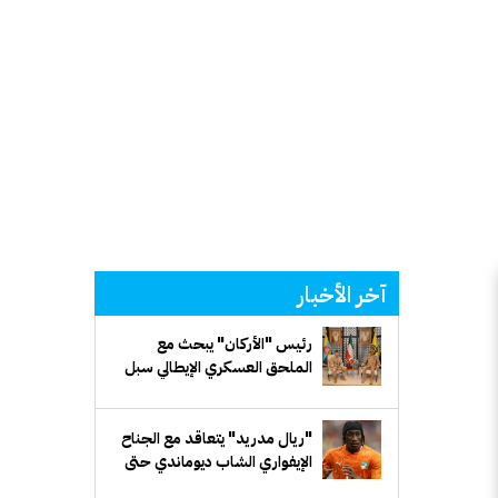
آخر الأخبار
رئيس "الأركان" يبحث مع
الملحق العسكري الإيطالي سبل
تعزيز التعاون العسكري
"ريال مدريد" يتعاقد مع الجناح
الإيفواري الشاب ديوماندي حتى
2033