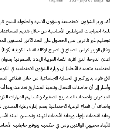
الأربعاء 07 فبراير 2024
toghian
أكد وزير الشؤون الاجتماعية وشؤون الاسرة والطفولة الشيخ فرا
تلبية احتياجات المواطنين الأساسية من خلال تقديم المساعدات
تجعلهم غير قادرين على الحصول على الحد الأدنى لمستوى المع
وقال الوزير فراس الصباح في تصريح لوكالة الانباء الكويتية (كو
اجتماعية متعددة الأبعاد) ان وزارة الشؤون الاجتماعية في الك
التي تقوم بدور كبير في الحماية الاجتماعية من خلال قطاعي التنمي
وأشار إلى أن حاضنات الاعمال وتنمية المشاريع تعد مشروعا أس
المبادرين وأصحاب المشاريع الصغيرة واكسابهم المهارات اللاز
واضاف أن قطاع الرعاية الاجتماعية يضم إدارة رعاية المسنين 
رعاية الاحداث بإيواء ورعاية الأحداث لتهيئة وتحسين البيئة الأسري
للأبناء مجهولي الوالدين ومن في حكمهم وتوفير حاجاتهم الأساس