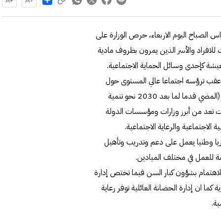
س الصباح اليوم الاربعاء، حرص الوزارة على
 للافراد والأسر الذين يمرون بظروف مادية
يشة كإحدى وسائل الحماية الاجتماعية.
نا) عقب ترؤسه اجتماعا عالي المستوى حول
اعلان الدوحة الذي اقرته القمة العربية ال32 بالسعودية بعنوان (المضي قدما لما بعد 2030 نحو تنمية
ويت تعد من أبرز وزارات ومؤسسات الدولة
ة الاجتماعية والرعاية الاجتماعية.
ريا وطنيا يعمل على دعم وتدريب وتأهيل
مة للعمل في مختلف الميادين.
للاهتمام بشؤون كبار السن فيما تختص إدارة
ة كما ان إدارة الحضانة العائلية توفر رعاية
ية.