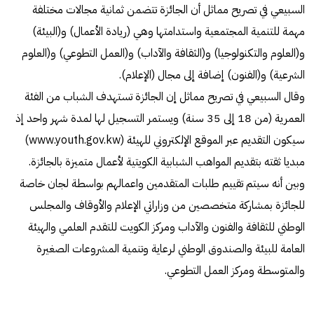
السبيعي في تصريح مماثل أن الجائزة تتضمن ثمانية مجالات مختلفة
مهمة للتنمية المجتمعية واستدامتها وهي (ريادة الأعمال) و(البيئة)
و(العلوم والتكنولوجيا) و(الثقافة والآداب) و(العمل التطوعي) و(العلوم
الشرعية) و(الفنون) إضافة إلى مجال (الإعلام).
وقال السبيعي في تصريح مماثل إن الجائزة تستهدف الشباب من الفئة
العمرية (من 18 إلى 35 سنة) ويستمر التسجيل لها لمدة شهر واحد إذ
سيكون التقديم عبر الموقع الإلكتروني للهيئة (www.youth.gov.kw)
مبديا ثقته بتقديم المواهب الشبابية الكويتية لأعمال متميزة بالجائزة.
وبين أنه سيتم تقييم طلبات المتقدمين واعمالهم بواسطة لجان خاصة
للجائزة بمشاركة متخصصين من وزاراتي الإعلام والأوقاف والمجلس
الوطني للثقافة والفنون والآداب ومركز الكويت للتقدم العلمي والهيئة
العامة للبيئة والصندوق الوطني لرعاية وتنمية المشروعات الصغيرة
والمتوسطة ومركز العمل التطوعي.