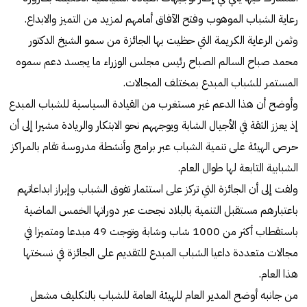
رعاية الشباب الموهوب وفتح الآفاق أمامهم لمزيد من التميز والابداع.
وثمن الرعاية الكريمة التي حظيت بها الجائزة من سمو الشيخ الدكتور
محمد صباح السالم الصباح رئيس مجلس الوزراء ما يجسد دعم سموه
المستمر للشباب المبدع بمختلف المجالات.
وأوضح أن هذا الدعم غير مستغرب من القيادة السياسية للشباب المبدع
إذ يعزز الثقة في الأجيال الشابة ويوجههم نحو الابتكار والريادة مشيرا إلى أن
حرص الهيئة على تنمية الشباب عبر برامج وأنشطة مدروسة تقام بالمراكز
الشبابية التابعة لها طوال العام.
ولفت إلى أن الجائزة التي تركز على استثمار تفوق الشباب وإبراز ابداعاتهم
باعتبارهم مستقبل التنمية بالبلاد نجحت عبر دوراتها الخمس الماضية
باستقطاب أكثر من 1000 شاب وشابة وتوجت 49 مبدعا ومتميزا في
مجالات متعددة داعيا الشباب المبدع للتقديم على الجائزة في نسختها
هذا العام.
من جانبه أوضح المدير العام للهيئة العامة للشباب بالتكليف مشعل