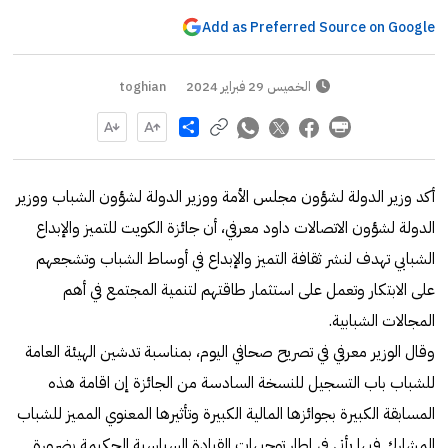
Add as Preferred Source on Google
الخميس 29 فبراير 2024
toghian
Share
أكد وزير الدولة لشؤون مجلس الأمة ووزير الدولة لشؤون الشباب ووزير
الدولة لشؤون الاتصالات داود معرفي، أن جائزة الكويت للتميز والإبداع
الشبابي تهدف لنشر ثقافة التميز والإبداع في أوساط الشباب وتشجعهم
على الابتكار وتعمل على استثمار طاقتهم لتنمية المجتمع في أهم
المجالات الشبابية.
وقال الوزير معرفي في تصريح صحافي اليوم، بمناسبة تدشين الهيئة العامة
للشباب باب التسجيل للنسخة السادسة من الجائزة إن اقامة هذه
المسابقة الكبيرة بجوائزها المالية الكبيرة وتأثيرها المعنوي المميز للشباب
المشارك فيها يأتي في إطار توجيهات القيادة السياسية الحكيمة بضرورة