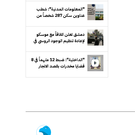
"المعلومات المدنية": شطب
عناوين سكن 287 شخصاً من
السجلات
دمشق تعلن اتفاقاً مع موسكو
لإعادة تنظيم الوجود الروسي في
حميميم وطرطوس
"الداخلية": ضبط 12 متهماً في 8
قضايا مخدرات بقصد الاتجار
والتعاطي