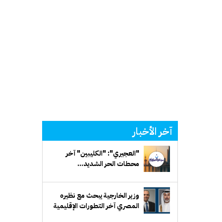
آخر الأخبار
"العجيري": "الكليبين" آخر
محطات الحر الشديد...
و"سهيل" يلوح في الأفق
وزير الخارجية يبحث مع نظيره
المصري آخر التطورات الإقليمية
وحرية الملاحة