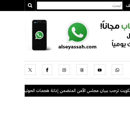
يف
 ترحب ببيان مجلس الأمن المتضمن إدانة هجمات الحوثيين على السعودية وال