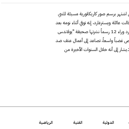
ي اشتهر برسم صور كاريكاتورية مسيئة للنبي
عن عمر ناهز 86 عاماً، أمس. وقالت عائلة ويسترغارد، إنه توفي أثناء نومه بعد
فترة طويلة من الصراع مع المرض. وكان الرسام كورت ويسترغارد وراء 12 رسماً نشرتها صحيفة "يولاندس
 غضباً واسعاً، تصاعد إلى أعمال عنف ضد
الدانمارك في جميع أنحاء الدول الإسلامية، في فبراير العام 2006.يشار إلى أنه خلال السنوات الأخيرة من
الدولية
الفنية
الرياضية