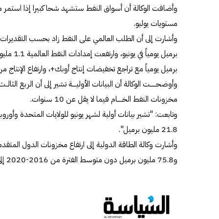
وأضافت الوكالة أن أسواق النفط ستشهد شحا كبيرا إذا استمر 
مستويات يوليو.
برميل يومياً مع تراجع تخفيضات إنتاج أوبك+، وارتفاع الإنتاج م
مخزونات النفط الخـــــام فيما لا يقل عن 10 سنوات.
وتابعت: "تشير بيانات أولية لشهر يونيو للولايات المتحدة وأوروب
21.8 مليون برميل".
و75.8 مليون برميل دون متوسط الفترة من 2016-2020 إلى 2.945 مليار برميل.