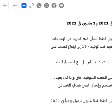
Share
نتجي النفط بشأن ضخ المزيد من الإمدادات
قد تتدهور لتتحول إلى حرب أسعار، في وقت تدفع عمليات التطعيم ضد كوفيد - 19 إلى ارتفاع الطلب على
مقد ارتفعت اسعار النفط بشكل طفيف امس وسجل خام برنت 75.5 دولار للبرميل مع استمرار الطلب
 الحصة السوقية، حتى وإذا كان بعيدا،
التضخم وإلحاق الضرر بتعافٍ اقتصادي
وذكرت وكالة الطاقة الدولية، أنه من المنتظر أن يرتفع الطلب على النفط 5.4 مليون برميل يومياً في 2021