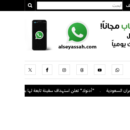
يف
عودية
.
"أدنوك" تعلن استهداف سفينة تابعة لها بصاروخ أثناء عبورها م