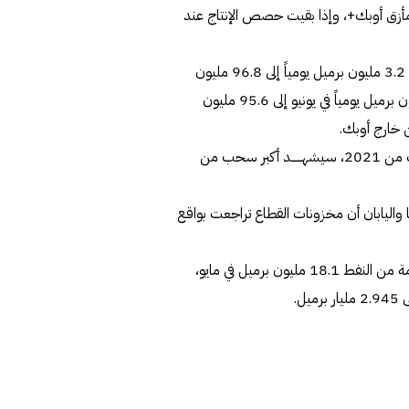
مأزق أوبك+، وإذا بقيت حصص الإنتاج عند
وأشارت إلى أن الطلب العالمي على النفط زاد بحسب التقديرات 3.2 مليون برميل يومياً إلى 96.8 مليون
برميل يومياً في يونيو، وارتفعت إمدادات النفط العالمية 1.1 مليون برميل يومياً في يونيو إلى 95.6 مليون
ن خارج أوبك.
وأوضحــــــت الوكالة أن البيانات الأوليــــة تشير إلى أن الربع الثالــث من 2021، سيشهــــــد أكبر سحب من
ا واليابان أن مخزونات القطاع تراجعت بواقع
وأشارت وكالة الطاقة الدولية إلى ارتفاع مخزونات الدول المتقدمة من النفط 18.1 مليون برميل في مايو،