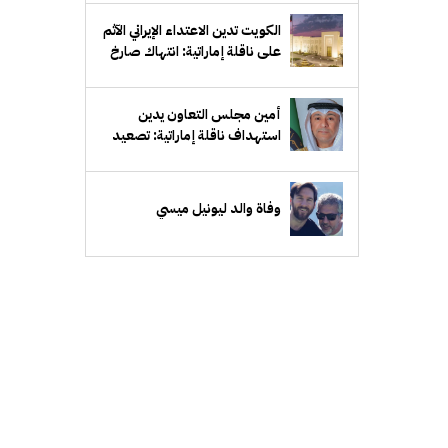
الكويت تدين الاعتداء الإيراني الآثم
على ناقلة إماراتية: انتهاك صارخ
للقانون الدولي
أمين مجلس التعاون يدين
استهداف ناقلة إماراتية: تصعيد
خطير ومرفوض وتهديد لأمن
الملاحة البحرية
وفاة والد ليونيل ميسي