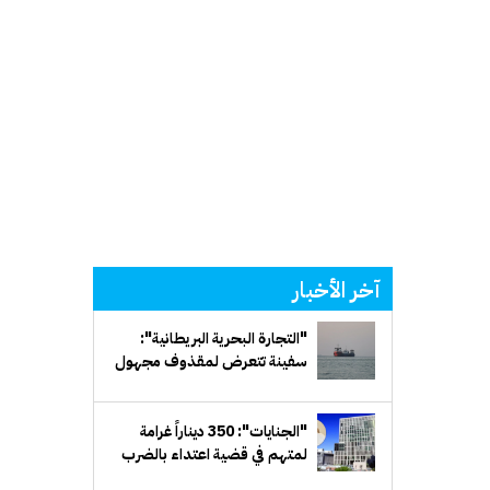
آخر الأخبار
"التجارة البحرية البريطانية":
سفينة تتعرض لمقذوف مجهول
قبالة سواحل عُمان
"الجنايات": 350 ديناراً غرامة
لمتهم في قضية اعتداء بالضرب