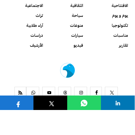
الافتتاحية
الثقافية
الاجتماعية
يوم و يوم
سياحة
تراث
تكنولوجيا
منوعات
آراء طلابية
مناسبات
سيارات
دراسات
تقارير
فيديو
الأرشيف
www.alseyassah.com
Copyright 2026, All Rights Reserved ©
Contact us
About us