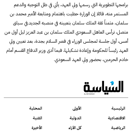
برامجها التطويرية التي رسمها ولي العهد، يأتي في ظل التوجيه والدعم
المستمر منه، قائلا إن الوزارة حظيت باهتمام ومتابعة الأمير محمد بن
سلمان، مثمناً ثقة الملك سلمان بتعيينه في منصبه الجديد.في سياق
متصل، ترأس العاهل السعودي الملك سلمان بن عبد العزيز ليل أول من
أمس، أول جلسة لمجلس الوزراء في قصر السلام بجدة، بعد تعيين ولي
العهد رئيساً للحكومة وإعادة تشكيلها، فيما أدى وزير الدفاع القسم أمام
خادم الحرمين، بحضور ولي العهد السعودي.
الرئيسية
الأولى
المحلية
الاقتصادية
الدولية
الفنية
الرياضية
كل الآراء
الأخيرة