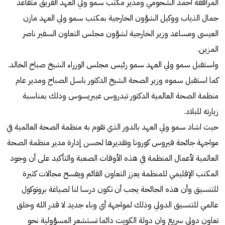
المرافقة أحمد الشحومي ومدير مكتب سمو ولي العهد الفريق متقاعد
جمال الذياب ووكيل الشؤون الخارجية بمكتب سمو ولي العهد مازن
العيسى ومساعد وزير الخارجية لشؤون مجلس التعاون السفير ناصر
المزين.
واستقبل سمو ولي العهد سمو رئيس مجلس الوزراء الشيخ صباح الخالد.
كما استقبل سموه وزير الصحة الشيخ الدكتور باسل الصباح ومدير عام
منظمة الصحة العالمية الدكتور تيدروس غيبريسوس وذلك بمناسبة
زيارته للبلاد.
حيث اشاد سمو ولي العهد بالدور الذي تقوم به منظمة الصحة العالمية في
مواجهة جائحة فيروس كورونا وتقديرها لحسن إدارة مدير منظمة الصحة
العالمية لأعمال المنظمة في هذه الأوقات الصعبة والتأكيد على أن وجود
المكتب الإقليمي للمنظمة يعزز التعاون القائم ويفسح مجالات كثيرة
للتنسيق وأن هذه الجائحة يجب أن تكون درسا لنا لصياغة بروتوكول
عالمي للتنسيق الدولي وذلك لمواجهة أي وباء جديد لا قدر الله وخلق
تعاون دولي سريع وان دولة الكويت دائما تستشعر المسؤولية نحو