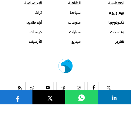
الافتتاحية
الثقافية
الاجتماعية
يوم و يوم
سياحة
تراث
تكنولوجيا
منوعات
آراء طلابية
مناسبات
سيارات
دراسات
تقارير
فيديو
الأرشيف
www.alseyassah.com
Copyright 2026, All Rights Reserved ©
Contact us
About us