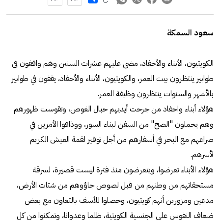
سعود السمكة
الكويتيون، الأبناء والأحفاد، مضى عليهم عشرات السنين وهم واقفون في
طوابير ينتظرون بيت العمر، والكويتيون، الأبناء والأحفاد، يقفون في طوابير
بالأشهر والسنوات ينتظرون وظيفة العمر.
هؤلاء أبناء واحفاد من جرحت أيديهم حبال الغوص، وتقوست ظهورهم
وهم يحملون "الصخ" من السفن لبناء السور، ووذاقوا الأمرين في
صراعهم مع البحر في أسفارهم من أجل توفير لقمة العيش الكريم
لأسرهم.
هؤلاء الأبناء تعرضوا، ويتعرضون منذ فترة ليست قصيرة، لسرقة
مستحقاتهم من وطنهم من قبل لصوص جاؤوهم من شتات الأرض،
مدعين ومزورين أنهم كويتيون، وحصلوا للأسف بالتعاون مع بعض
ضعاف النفوس على الجنسية الكويتية، ظلما وعدوانا، وتمكنوا من كل