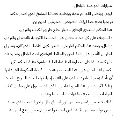
امتيازات المواطنة بالباطل.
اليوم، وبفضل الله، ثم همة ووطنية قضائنا الشامخ الذي اصدر حكما
تاريخيا يضع حدا لهؤلاء اللصوص المجرمين المزورين.
هذا الحكم السيادي الوطني بامتياز قطع طريق الكذب والتزوير،
والتسويف على كل مجرم حصل على الجنسية الكويتية بالاحتيال والتزوير،
وبالتالي، وبعد هذا الحكم التاريخي بامتياز يكون القضاء الذي كان، وما زال
الحارس الأمين على بوابة الحق والحائط الفولاذي لصد الباطل ودحره قد
قال كلمته، لذا فان الخطوة التنفيذية التالية مباشرة تنفيذ الحكم لكي
يكتمل لف الحبل على رقبة المجرم، وهذه مسؤولية الحكومة التي عليها
أن تأخذ زمام المبادرة وتباشر، على الفور، إجراءاتها بالبحث السريع والجاد
لإنقاذ الكويت من هذا الغزو الداخلي، الذي بات يستولي على حقوق آلاف
المواطنين، ويستنزف مقدرات البلد ظلما وعدوانا.
لذلك لا بد من رئيس مجلس الوزراء، وفي ظل بوادر الشغب الذي يبديه
بعض نواب مجلس الأمة الذين استمدوا عضويتهم من واقع ليس له