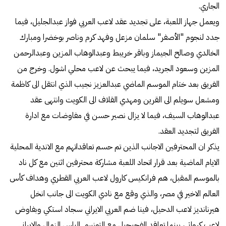
الجاري.
ويعمل جهاز اللعبة، على تجديد عقد لاعب العربي فواز عبدالجليل، فيما
جدد لنجوم "الأصفر" سلمان مزعل وفهد كرم وناصر بوخضرا ومبارك
الخالدي وصالح الجيماز وباقر خريبط وعبدالوهاب المزين وعبدالرحمن
المزين وسعود الجريد، فيما يبحث عن لاعب محلي اشول. وخرج من
الفريق بعد ختام الموسم الماضي عبدالعزيز نجيب الذي انتقل الى كاظمة
ومشعل سويلم الى القرين ومهدي القلاف الى الكويت وانتهى عقد
عبدالوهاب السيف، فيما لا يزال نصير حسن في مفاوضات مع ادارة
الفريق لتجديد العقد.
يذكر ان المحترفين الاجانب الذين تم حسم تعاقداتهم مع الاندية المحلية
الايام الماضية بعد قرار اتحاد اللعبة مشاركة محترفين اثنين مع كل ناد
بالموسم المقبل، هم فرانكيس كارول لاعب العربي القطري وهداف كأس
العالم الاخير في مصر، والذي وقع مع نادي الكويت الى جانب انخل
هيرنانديز لاعب الدحيل، فينا ضم العربي الايراني سجاد استكي وبفاوض
لاعب كرواتي، بينما تعاقد الفحيحيل مع التونسي الياس الزمال والايراني