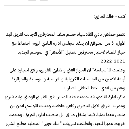
كتب - خالد العنزي:
تنتظر جماهير نادي القادسية، حسم ملف المحترفين الاجانب لفريق اليد
الأول، اذ من المتوقع ان يعقد مجلس ادارة النادي اليوم، اجتماعا مع
جهاز اللعبة، لاختيار محترفين لتمثيل "الأصفر" في الموسم الجديد
2021-2022 .
وعلمت الـ"سياسة" ان الجهاز الفني والاداري للفريق، وقع اختياره على
أربعة لاعبين من الجنسيات الكرواتية والفرنسية والتونسية والجزائرية،
وهم من لاعبي الخط الخلفي الضارب.
يذكر، ادارة النادي، قد جددت عقد المدير الفني للفريق الوطني وليد فيروز
ومدرب الفريق الاول المصري رفاعي عاطف، وعينت التونسي ايمن بن
منجي معدا بدنيا، فيما يشغل طارق ابل منصب اداري الفريق، ومحمد
خريبط مديرا للعبة، وانطلقت تدريبات "ابناء حولي" المحلية مطلع الشهر