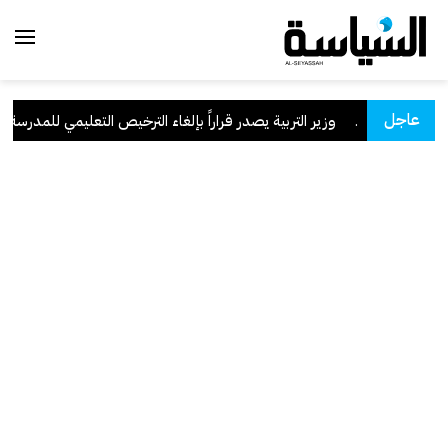
عاجل
السعودية
.
وزير التربية يصدر قراراً بإلغاء الترخيص التعليمي للمدرسة الإي