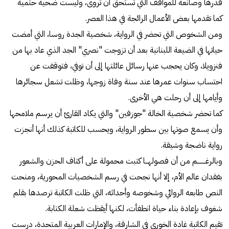
قدرها وصانعة للمواقف التي تستحق أن تروى، وليست ضحية حتمية
كما تقدمها بعض الأعمال الرائجة في هذا العصر.
ومن الشخوص التي تحضر في الرواية، شخصية الجدة روسا، التي أمضت
حياتها في الضيعة اللبنانية بعد أن تزوجت "نصري" الجد الذي عاد بها من
فنزويلا، وكان يحجب عنها رسائل عائلتها إلى أن توفي، فتوقفت عن
احتساب سنوات عمرها عند سنة وفاة زوجها، وظلت تشعل سجائرها
وأيامها إلى أن رحلت هي الأخرى.
كما تحضر شخصية الخالة "جوزفين" والتي يكاد القارئ أن يرسم ملامحها
وأن يسمع صوتها بين سطور الرواية، ويحسب للكاتبة كذلك أنها أنجزت
رواية ناضجة وشيقة.
وبالرغــــــــم من أن فصولهـــا كتبت محمولة على أكتاف الحزن والشعور
بفقدان عالم الأم، إلا أنها نجحت في رسم الشخصيات المحورية، ومنحت
النص طابعه الروائي وشخوصه وأحداثه، التي ظلت الكاتبة ترصدها بقلم
شغوف بإعادة بناء حياة انطفأت، لكنها أيقظت شعلة الكتابة.
تقيم الكاتبة غادة الخوري في الشارقة، والإمارات العربية المتحدة، درست