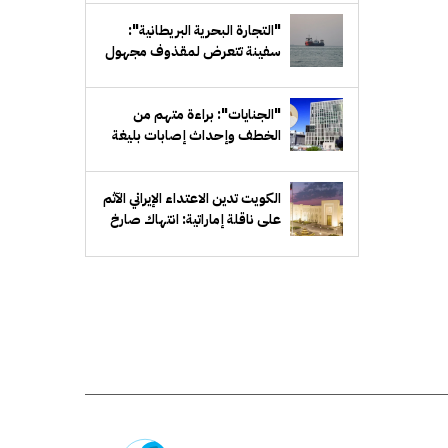
"التجارة البحرية البريطانية":
سفينة تتعرض لمقذوف مجهول
قبالة سواحل عُمان
"الجنايات": براءة متهم من
الخطف وإحداث إصابات بليغة
الكويت تدين الاعتداء الإيراني الآثم
على ناقلة إماراتية: انتهاك صارخ
للقانون الدولي