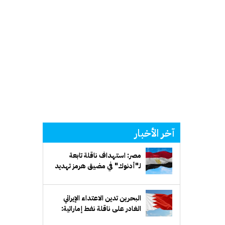
آخر الأخبار
مصر: استهداف ناقلة تابعة
لـ"أدنوك" في مضيق هرمز تهديد
خطير لأمن الملاحة البحرية
البحرين تدين الاعتداء الإيراني
الغادر على ناقلة نفط إماراتية:
انتهاك صارخ للقانون الدولي