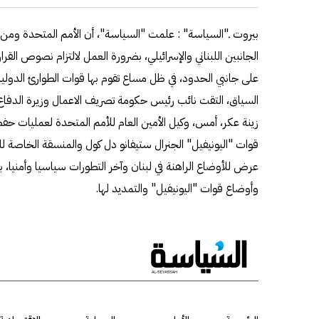
بيروت ـ"السياسة" : علمت "السياسة"، أن الأمم المتحدة ومن 
على جانبي الحدود، في ظل مساع تقوم بها قوات الطوارئ الدولي
السياق، التقت نائب رئيس حكومة تصريف الاعمال وزيرة الدفاع ال
زينة عكر، أمس، وكيل الأمين العام للأمم المتحدة لعمليات حفظ 
قوات "اليونيفيل" الجنرال ستيفانو دل كول والمنسقة الخاصة للأ
وأوضاع قوات "اليونيفيل" والتمديد لها.