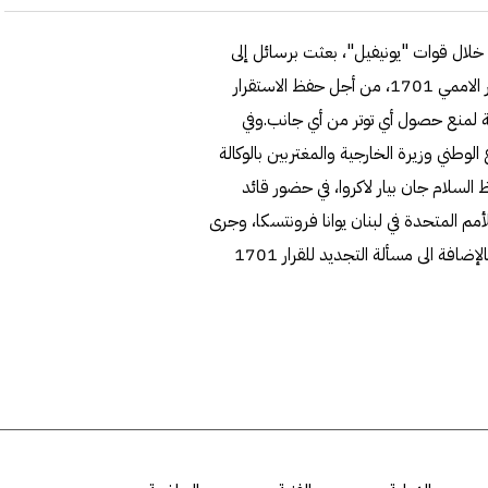
خلال قوات "يونيفيل"، بعثت برسائل إلى
الجانبين اللبناني والإسرائيلي، بضرورة العمل لالتزام نصوص القرار الاممي 1701، من أجل حفظ الاستقرار
ة لمنع حصول أي توتر من أي جانب.وفي
وطني وزيرة الخارجية والمغتربين بالوكالة
السلام جان بيار لاكروا، في حضور قائد
مم المتحدة في لبنان يوانا فرونتسكا، وجرى
عرض للأوضاع الراهنة في لبنان وآخر التطورات سياسيا وأمنيا، بالإضافة الى مسألة التجديد للقرار 1701