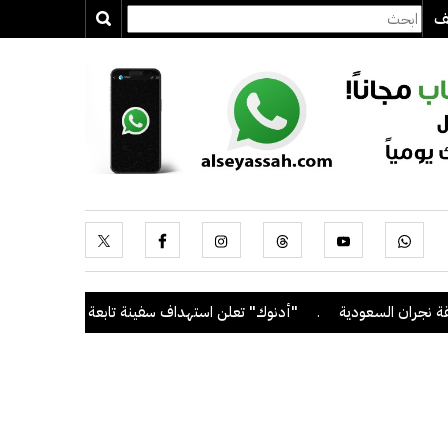
يف
ان السعودية
.
"أدنوك" تعلن استهداف سفينة تابعة لها بصاروخ أثناء عب