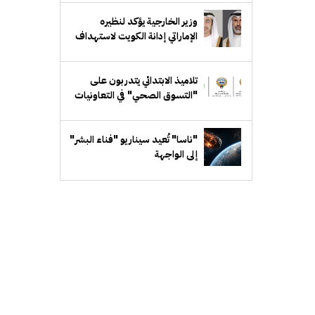
وزير الخارجية يؤكد لنظيره
الإماراتي إدانة الكويت لاستهداف
ناقلة "أدنوك"
تلاميذ الابتدائي يتدربون على
"التسوق الصحي" في التعاونيات
"ناسا" تُعيد سيناريو "فناء البشر"
إلى الواجهة