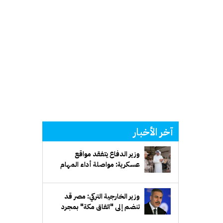
آخر الأخبار
وزير الدفاع يتفقد مواقع
عسكرية: مواصلة أداء المهام
بكفاءة واقتدار لحماية أمن
الوطن واستقراره
وزير الخارجية التركي: مصر قد
تنضم إلى "اتفاق مكة" بمجرد
تسوية مسائل فنية