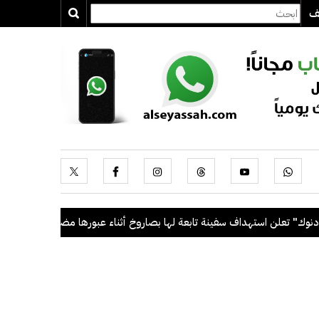
يف
تعلن استهداف سفينة تابعة لها بصاروخ أثناء عبورها مضيق هرمز
.
السعو