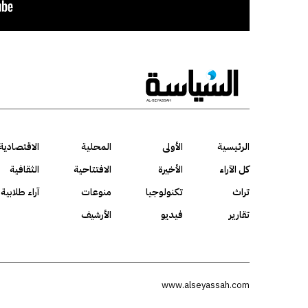
الرئيسية
الأولى
المحلية
الاقتصادية
كل الآراء
الأخيرة
الافتتاحية
الثقافية
تراث
تكنولوجيا
منوعات
آراء طلابية
تقارير
فيديو
الأرشيف
www.alseyassah.com