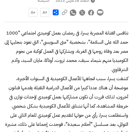
الثلاثاء 28 مارس 2023
السياسة
Share
تنافس الفنانة المصرية يسرا، في رمضان بعمل كوميدي اجتماعي "1000
حمد الله على السلامة"، بشخصية "منى السويسي"، التي تعود بنجليها إلى
مصر بعد وفاة زوجها في الغربة، ويشاركها في العمل كوكبة من نجوم
الكوميديا منهم شيماء سيف، محمد ثروت، أوتاكا، مايان السيد، وآدم
الشرقاوي.
كشفت يسرا، سبب اتجاهها للأعمال الكوميدية في السنوات الأخيرة،
موضحة أن هناك عددا كبيرا من الأعمال الدرامية الثقيلة يقدمها فنانون
آخرون، لذلك قررت أن تكون مشاركتها بعمل كوميدي لإحداث توازن في
خريطة المشاهدة، كما أنها تشتاق للأعمال الكوميدية بشكل شخصي.
واستطلعت يسرا، رأي من حولها لتقديم عمل كوميدي للعام الثاني على
التوالي، بعد مسلسل "أحلام سعيدة"، فوجدت إجماعا على ذلك، مشيرة