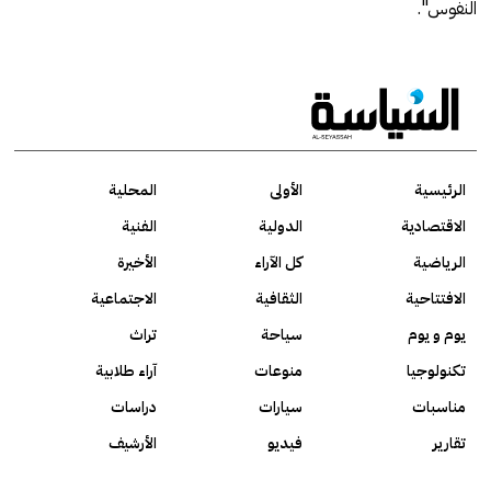
النفوس".
الرئيسية
الأولى
المحلية
الاقتصادية
الدولية
الفنية
الرياضية
كل الآراء
الأخيرة
الافتتاحية
الثقافية
الاجتماعية
يوم و يوم
سياحة
تراث
تكنولوجيا
منوعات
آراء طلابية
مناسبات
سيارات
دراسات
تقارير
فيديو
الأرشيف