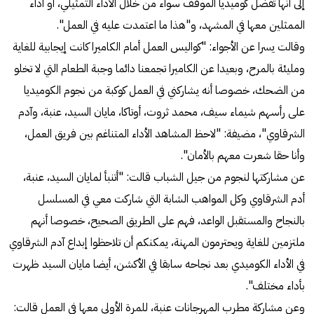
إلى أنها تفضل كوميديا الموقف سواء من خلال الأداء التمثيلي، أو أداء
الممثلين معها في المشهد، و"هذا ما اعتمدت عليه في العمل".
وقالت يسرا عن الأجواء: "كواليس العمل أمام الكاميرا كانت إيجابية للغاية
ومليئة بالمرح، وبعيدا عن الكاميرا تجمعنا دائما وجبة الطعام التي لا تخلو
من الضحك، خصوصا أنه يشاركني في العمل كوكبة من نجوم الكوميديا
على رأسهم شيماء سيف، محمد ثروت، أوتاكا، مايان السيد، عنبة، وآدم
الشرقاوي"، مضيفة: "لاحظ المشاهد الأداء المتناغم بين فريق العمل،
وأنا حقا شعرت معهم بالأمان".
عن مشاركتها لنجوم من جيل الشباب قالت: "أتنبأ لمايان السيد، عنبة،
أدم الشرقاوي وكل المواهب الشابة التي شاركت معي في المسلسل
بالنجاح والمستقبل الواعد، فهم على الطريق الصحيح، خصوصا أنهم
ملتزمين للغاية ويحترمون المهنة، يمكنكم أن تلاحظوا إبداع آدم الشرقاوي
في الأداء الكوميدي بعد نجاحه سابقا في الأكشن، أيضا مايان السيد ظهرت
بأداء مختلف".
وعن مشاركة مطرب المهرجانات عنبة، للمرة الأولى معها في العمل قالت: