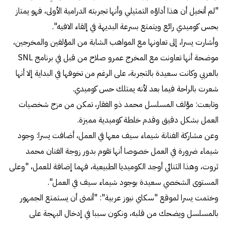
"لم أتخيل أن هذا أداؤه التمثيلي وأنها تجربته الدرامية الأولى، فهو يمتاز
بحس كوميدي رائع ويتمتع بسرعة البديهة في إلقاء الافيه".
وأشارت يسرا، إلى تعاونها مع المواهب الشابة من المؤلفين والمخرجين،
موضحة أنها تعاونت مع المخرج عمرو صلاح من قبل في برنامج SNL
بالعربي وكانت سعيدة بالتجربة، على الرغم من تخوفها في البداية إلا أنها
شعرت بالراحة فيما بعد لأنه يمتلك حس كوميدي.
وتابعت: مؤلف المسلسل محمد ذو الفقار، تمكن من مزج شخصيات
العمل بشكل دقيق وقدم خلطة كوميدية مميزة.
وعن مشاركة الفنانة شيماء سيف معها في العمل، أضافت يسرا: وجود
شيماء ضرورة في العمل خصوصا أنها تقوم بدور زوجة الفنان محمد
ثروت، وهذا الثنائي أوجد الكوميديا الطبيعية، فهما إضافة للعمل، "وعلى
المستوى الشخصي سعيدة بوجود شيماء سيف في العمل".
وختمت يسرا لموقع "سكاي نيوز عربية": "أتمنى أن يستمتع الجمهور
بالمسلسل ويضحك من قلبه، ونكون سببا في إدخال البهجة على