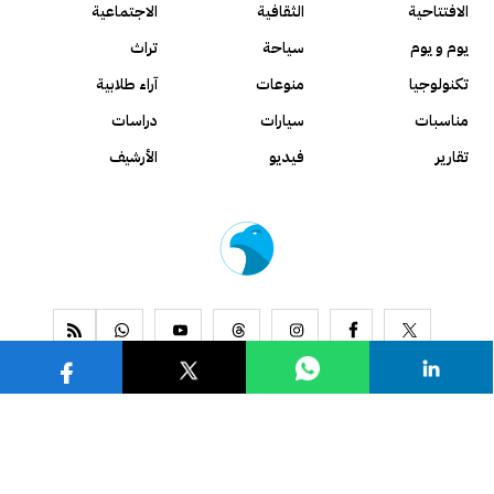
الافتتاحية
الثقافية
الاجتماعية
يوم و يوم
سياحة
تراث
تكنولوجيا
منوعات
آراء طلابية
مناسبات
سيارات
دراسات
تقارير
فيديو
الأرشيف
www.alseyassah.com
Copyright 2026, All Rights Reserved ©
Contact us
About us