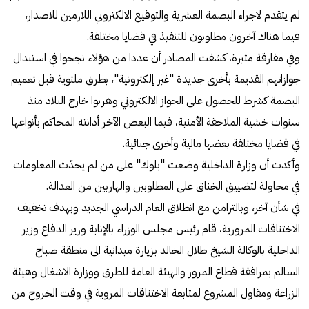
لم يتقدم لاجراء البصمة العشرية والتوقيع الالكتروني اللازمين للاصدار،
فيما هناك آخرون مطلوبون للتنفيذ في قضايا مختلفة.
وفي مفارقة مثيرة، كشفت المصادر أن عددا من هؤلاء نجحوا في استبدال
جوازاتهم القديمة بأخرى جديدة "غير إلكترونية"، بطرق ملتوية قبل تعميم
البصمة كشرط للحصول على الجواز الالكتروني وهربوا خارج البلاد منذ
سنوات خشية الملاحقة الأمنية، فيما البعض الآخر أدانته المحاكم بأنواعها
في قضايا مختلفة بعضها مالية وأخرى جنائية.
وأكدت أن وزارة الداخلية وضعت "بلوك" على من لم يحدّث المعلومات
في محاولة لتضييق الخناق على المطلوبين والهاربين من العدالة.
في شأن آخر، وبالتزامن مع انطلاق العام الدراسي الجديد وبهدف تخفيف
الاختناقات المرورية، قام رئيس مجلس الوزراء بالإنابة وزير الدفاع وزير
الداخلية بالوكالة الشيخ طلال الخالد بزيارة ميدانية الى منطقة صباح
السالم بمرافقة قطاع المرور والهيئة العامة للطرق ووزارة الاشغال وهيئة
الزراعة ومقاول المشروع لمتابعة الاختناقات المروية في وقت الخروج من