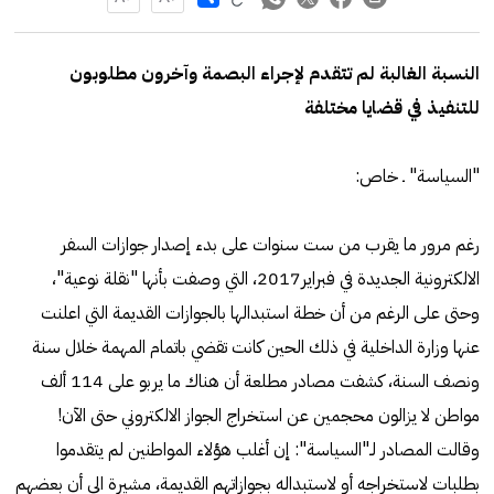
النسبة الغالبة لم تتقدم لإجراء البصمة وآخرون مطلوبون
للتنفيذ في قضايا مختلفة
"السياسة" ـ خاص:
رغم مرور ما يقرب من ست سنوات على بدء إصدار جوازات السفر
الالكترونية الجديدة في فبراير2017، التي وصفت بأنها "نقلة نوعية"،
وحتى على الرغم من أن خطة استبدالها بالجوازات القديمة التي اعلنت
عنها وزارة الداخلية في ذلك الحين كانت تقضي باتمام المهمة خلال سنة
ونصف السنة، كشفت مصادر مطلعة أن هناك ما يربو على 114 ألف
مواطن لا يزالون محجمين عن استخراج الجواز الالكتروني حتى الآن!
وقالت المصادر لـ"السياسة": إن أغلب هؤلاء المواطنين لم يتقدموا
بطلبات لاستخراجه أو لاستبداله بجوازاتهم القديمة، مشيرة الى أن بعضهم