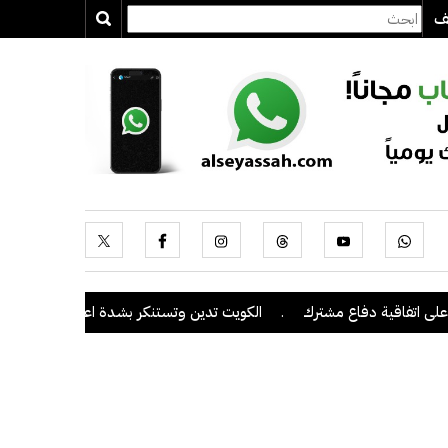
يف
فاقية دفاع مشترك
.
الكويت تدين وتستنكر بشدة اعتداءات ميليشيا الحوث