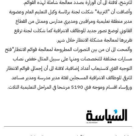
للترشح، لافتة الى أن الوزارة بصدد معالجة شاملة لهذه القوائم.
وأضافت أن "التربية" شكلت لجنة برئاسة وكيل التعليم العام وعضوية
مدير منطقة تعليمية ومراقبين ومديري مدارس وممثل من القطاع
القانوني لوضع تصور جديد للوظائف الاشرافية كما شكلت لجنة ترفع
تقريرها لمعالجة مشكلة الانتظار خلال شهر.
وألمحت الى ان من بين التصورات المطروحة لمعالجة قوائم الانتظار"فتح
مسارات مختلفة للتخصصات ومنها على سبيل المثال خفض نصاب
التوجيه الفني لاستيعاب أعداد إضافية، لافتة الى أن إجمالي قوائم الانتظار
للترقي للوظائف الاشرافية المسجلين لفئة مدير مدرسة ومدير مساعد
ورؤساء اقسام وموجه فني 5190 مرشحا في المراحل التعليمية الثلاث.