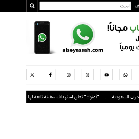
يف
سعودية
.
"أدنوك" تعلن استهداف سفينة تابعة لها بصاروخ أثناء عبورها 