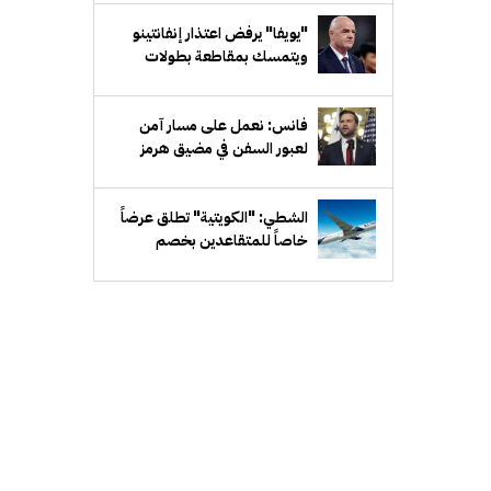
"يويفا" يرفض اعتذار إنفانتينو
ويتمسك بمقاطعة بطولات
"فيفا"
فانس: نعمل على مسار آمن
لعبور السفن في مضيق هرمز
وسنواصل الضغط على إيران
الشطي: "الكويتية" تطلق عرضاً
خاصاً للمتقاعدين بخصم
20%... و15% للمرافق