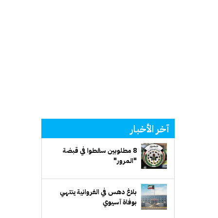
آخر الأخبار
8 مطلوبين سقطوا في قبضة
"المرور"
بلاغ دهس في الفروانية ينتهي
بوفاة آسيوي