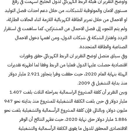
وأوضح التقرير أن هيئة الربط الكهربائي لدول الخليج اسهمت في رفع
مستوى الامان والموثوقية للشبكات، من خلال دعم احداث فصل التوليد
او الاحمال من خلال تمرير الطاقة الكهربائية اللازمة اثناء الحالات الطارئة،
ولم يتم اللجوء إلى فصل الاحمال عن المشتركين، كما ساهمت في استقرار
التردد واهتزاز الشبكة في شبكات الدول، ومن اهمها دخول الاحمال
الصناعية والطاقة المتجددة.
وفي سياق متصل اوضح التقرير ان الربط الكهربائي حقق وفورات
اقتصادية حصلت عليها الدول فعليا من الربط وفقا لما اظهرته تقديرات
الهيئة بنهاية العام 2020، حيث حققت وفرا يتجاوز 2.921 مليار دولار
منذ بداية التشغيل في 2009.
وبين التقرير أن كلفة المشروع الراسمالية بمراحله الثلاث بلغت 1.407
مليار دولار في حين بلغت الكلفة التشغيلية للمشروع منذ بدايته نحو 947
مليون دولار، وبالتالي فإن كلفة المشروع الرأسمالية والتشغيلية بلغت نحو
1.886 مليار دولار حتى نهاية 2020، حيث تظهر النتائج أن الوفر
الاقتصادي المحقق للدول ما يفوق الكلفة الرأسمالية والتشغيلية