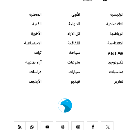
الرئيسية
الأولى
المحلية
الاقتصادية
الدولية
الفنية
الرياضية
كل الآراء
الأخيرة
الافتتاحية
الثقافية
الاجتماعية
يوم و يوم
سياحة
تراث
تكنولوجيا
منوعات
آراء طلابية
مناسبات
سيارات
دراسات
تقارير
فيديو
الأرشيف