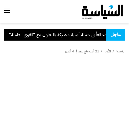
عاجل
 بالتعاون مع "القوى العاملة"
.
قر
الرئيسية
/
الأولى
/
21 ألف منع سفر في 4 أشهر