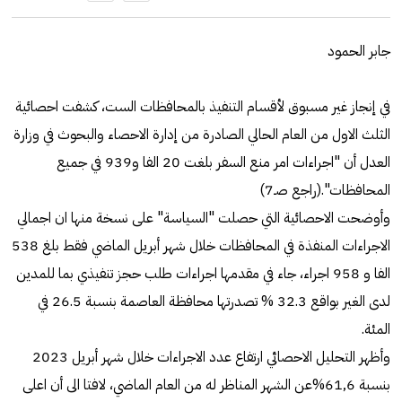
جابر الحمود
في إنجاز غير مسبوق لأقسام التنفيذ بالمحافظات الست، كشفت احصائية
الثلث الاول من العام الحالي الصادرة من إدارة الاحصاء والبحوث في وزارة
العدل أن "اجراءات امر منع السفر بلغت 20 الفا و939 في جميع
المحافظات".(راجع صـ7)
وأوضحت الاحصائية التي حصلت "السياسة" على نسخة منها ان اجمالي
الاجراءات المنفذة في المحافظات خلال شهر أبريل الماضي فقط بلغ 538
الفا و 958 اجراء، جاء في مقدمها اجراءات طلب حجز تنفيذي بما للمدين
لدى الغير بواقع 32.3 % تصدرتها محافظة العاصمة بنسبة 26.5 في
المئة.
وأظهر التحليل الاحصائي ارتفاع عدد الاجراءات خلال شهر أبريل 2023
بنسبة 61٫6%عن الشهر المناظر له من العام الماضي، لافتا الى أن اعلى