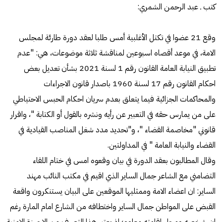
كتب ـ عبد الرحمن الشمري:
وقع 21 عضوا في تكتل الأغلبية أمس طلبا لعقد دورة طارئة لمجلس
الامة، في موعد أقصاه اسبوعين لمناقشة ثلاثة موضوعات، هي: "عدم
تطبيق النيابة العامة القانون رقم 1 لسنة 2021 بشأن تعديل بعض
احكام القانون رقم 17 لسنة 1960 باصدار قانون الاجراءات
والمحاكمات الجزائية فيما يتعلق بعدم سريان احكام الحبس الاحتياطي
على من يمارس حقه في التعبير عن رأيه ونشره بالقول أو الكتابة "، واقرار
قانوني "مخاصمة القضاء "، و"تحديد مدد شغل المناصب القيادية في
القضاء والنيابة العامة " في المداولتين.
وقال المطالبون بعقد الدورة في بيان وقعوه امس في ختام اللقاء
التضامني مع الشاعر جمال الساير الذي اقيم في مكتب النائب مهند
الساير: ان اعضاء الامة وممثليها الموقعين على البيان يستنكرون واقعة
القبض على المواطن جمال الساير واختطافه من الشارع امام المارة رغم