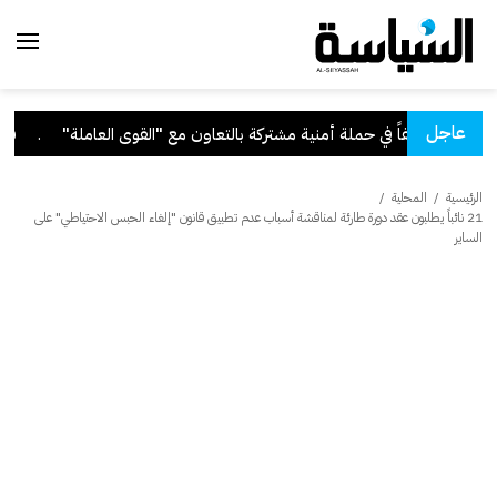
عاجل
ة"
.
قرار بفقد
الرئيسية
/
المحلية
/
21 نائباً يطلبون عقد دورة طارئة لمناقشة أسباب عدم تطبيق قانون "إلغاء الحبس الاحتياطي" على
الساير