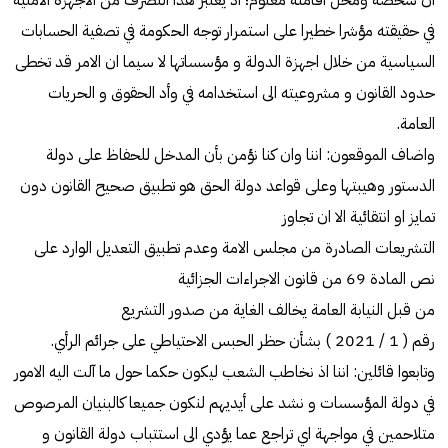
ان شخصه ومحل اقامته معلوم؛ اذ يعتبر هذا التصرف من الاجهزة الامنية
في حقيقته مؤشرا خطيرا على استمرار توجه الحكومة في تصفية الحسابات
السياسية من خلال اجهزة الدولة و مؤسساتها لا سيما ان الامر قد تخطى
حدود القانون و مشروعيته الى استخدامه في وأد الحقوق و الحريات
العامة.
واضاف الموقعون: اننا وان كنا نؤمن بأن المدخل للحفاظ على دولة
الدستور وهيبتها وعلى قواعد دولة الحق هو تطبيق صحيح القانون دون
تمايز او انتقائية الا ان تجاوز
التشريعات الصادرة من مجلس الامة وعدم تطبيق التعديل الوارد على
نص المادة 69 من قانون الاجراءات الجزائية
من قبل النيابة العامة يخالف الغاية من صدور التشريع
رقم ( 1 / 2021 ) بشأن حظر الحبس الاحتياطي على جرائم الرأي.
وتابعوا قائلين: اننا اذ نخاطب الشعب ليكون حكما حول ما آلت اليه الامور
في دولة المؤسسات و نشد على أيديهم لنكون جميعا كالبنيان المرصوص
متلاحمين في مواجهة اي تراجع عما يؤدي الى استتباب دولة القانون و