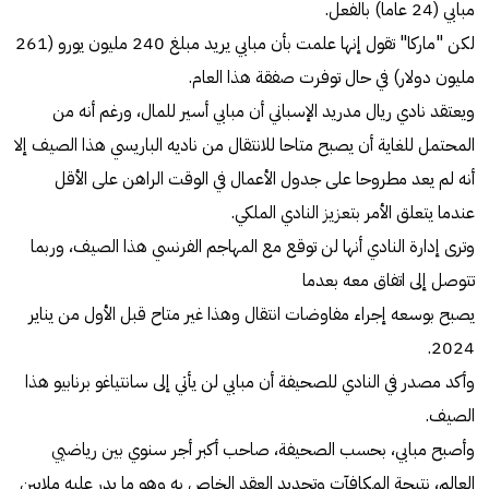
مبابي (24 عاما) بالفعل.
لكن "ماركا" تقول إنها علمت بأن مبابي يريد مبلغ 240 مليون يورو (261
مليون دولار) في حال توفرت صفقة هذا العام.
ويعتقد نادي ريال مدريد الإسباني أن مبابي أسير للمال، ورغم أنه من
المحتمل للغاية أن يصبح متاحا للانتقال من ناديه الباريسي هذا الصيف إلا
أنه لم يعد مطروحا على جدول الأعمال في الوقت الراهن على الأقل
عندما يتعلق الأمر بتعزيز النادي الملكي.
وترى إدارة النادي أنها لن توقع مع المهاجم الفرنسي هذا الصيف، وربما
تتوصل إلى اتفاق معه بعدما
يصبح بوسعه إجراء مفاوضات انتقال وهذا غير متاح قبل الأول من يناير
2024.
وأكد مصدر في النادي للصحيفة أن مبابي لن يأتي إلى سانتياغو برنابيو هذا
الصيف.
وأصبح مبابي، بحسب الصحيفة، صاحب أكبر أجر سنوي بين رياضيي
العالم، نتيجة المكافآت وتجديد العقد الخاص به وهو ما يدر عليه ملايين