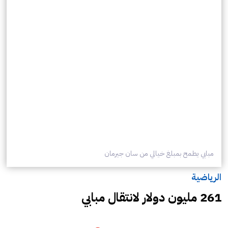
مبابي يطمح بمبلغ خيالي من سان جيرمان
الرياضية
261 مليون دولار لانتقال مبابي