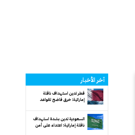
آخر الأخبار
قطر تدين استهداف ناقلة
إماراتية: خرق فاضح لقواعد
القانون الدولي وحرية الملاحة
السعودية تدين بشدة استهداف
ناقلة إماراتية: اعتداء على أمن
الملاحة البحرية وإمدادات الطاقة