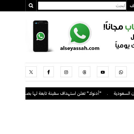
يف
.
"أدنوك" تعلن استهداف سفينة تابعة لها بصاروخ أثناء عبورها مضيق هرمز