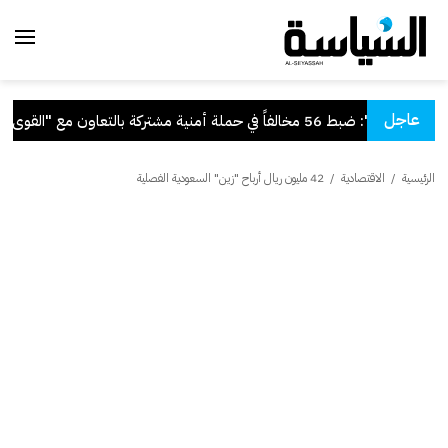
عاجل
"الداخلية": ضبط 56 مخالفاً في حملة أمنية مشتركة بالتعاون مع "القوى العاملة"
الرئيسية
/
الاقتصادية
/
42 مليون ريال أرباح "زين" السعودية الفصلية