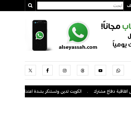
يف
ية دفاع مشترك
.
الكويت تدين وتستنكر بشدة اعتداءات ميليشيا الحوثي ع