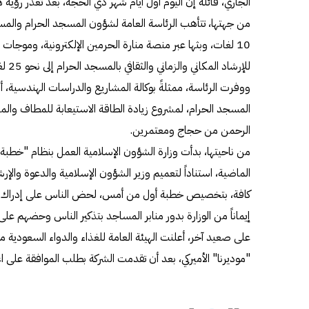
الجاري، قائلة إن اليوم أول أيام شهر ذي الحجة، بعد تعذر رؤي
من جهتها، تتأهب الرئاسة العامة لشؤون المسجد الحرام والمس
10 لغات، وبثها عبر منصة منارة الحرمين الإلكترونية، وموجات 
للإرشاد المكاني والزماني والثقافي بالمسجد الحرام إلى نحو 25 لغة، تحت شعار "نشر الهداية للعالمين".
ووفرت الرئاسة، ممثلةً بوكالة المشاريع والدراسات الهندسية، أ
المسجد الحرام، لمشروع زيادة الطاقة الاستيعابة للمطاف و
الرحمن من حجاج ومعتمرين.
من ناحيتها، بدأت وزارة الشؤون الإسلامية العمل بنظام "خطبة 
الماضية، استناداً لتعميم وزير الشؤون الإسلامية والدعوة والإ
كافة، بتخصيص خطبة أول من أمس، لحض الناس على إدراك ف
إيماناً من الوزارة بدور منابر المساجد بتذكير الناس وحضهم على
على صعيد آخر، أعلنت الهيئة العامة للغذاء والدواء السعودية 
"موديرنا" الأميركي، بعد أن تقدمت الشركة بطلب الموافقة على اع