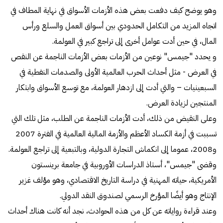
وهو يوضح كيف دفعت بعض هذه الأزمات الأسواق في نهاية المطاف في
اتجاه المزيد من التكامل الحدودي بين أسواق العمل والسلع ورأس
المال، في حين أدت عوامل أخرى إلى تراجع كبير في العولمة.
و يحدد "جيمس" نوعين من الأزمات بعض الأزمات الناجمة عن النقص
في العرض - مثل أحداث الحرب العالمية الأولى والصدمات النفطية في
السبعينيات – والتي أدت إلى ازدهار العولمة، مع توسع الأسواق وابتكار
المنتجين لزيادة العرض.
وعلى النقيض من ذلك، أدت الأزمات الناجمة عن الطلب، مثل تلك التي
تسببت في أزمة الكساد الأعظم والأزمة المالية العالمية في الفترة 2007
و2008، عموما إلى انكماش التجارة الدولية، وبالتبعية إلى تراجع العولمة.
وقضى "جيمس"، أستاذ الدراسات الأوروبية في جامعة برينستون
الأمريكية، حياته المهنية في دراسة التاريخ الاقتصادي، وهو مؤلف غزير
الإنتاج وهو أيضًا المؤرخ الرسمي لصندوق النقد الدولي.
وعند قراءة رواياته عن كل من هذه الحوادث، نجد أنه كانت هناك أحداث