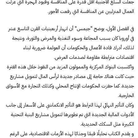
جعلت السلع الأجنبية أقل قدرة على المنافسة وقيود الهجرة التي عزلت
العمال المنزليين عن المنافسة التي رفعت الأجور.
في الفصل الأول، يوضح "جيمس" أن انهيار أربعينيات القرن التاسع عشر
في أوروبا كان بسبب المجاعة وسوء التغذية والمرض والثورة، ونتيجة
لذلك، أدرك قادة الأعمال والحكومات أن العولمة ضرورية لبناء
اقتصادات مترابطة مقاومة لصدمات العرض.
واكتسبت البنوك المركزية والممولون المزيد من النفوذ خلال هذه الفترة
حيث كانت هناك حاجة إلى مصادر جديدة لرأس المال لتمويل مشاريع
جديدة. كما حفزت الحكومات الإنتاج المحلي وكذلك التجارة مع الأسواق
الخارجية.
وكان التأثير النهائي لهذا الترابط هو التأثير الانكماشي على الأسعار إلى جانب
الأدوات المالية الجديدة التي تم تطويرها لتمويل مشاريع البنية التحتية
الكبيرة مثل السكك الحديدية.
و يقدم الكتاب تحليلًا قيمًا وجذابًا لهذه الأزمات الاقتصادية، على الرغم