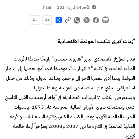
الأحد 04 فبراير 2024
hani
Share
أزمات كبرى شكلت العولمة الاقتصادية
قدم المؤرخ الاقتصادي البارز "هارولد جيمس" تاريخًا جديدًا للأزمات
المالية العالمية في كتابه "7 انهيارات"، موضحًا كيف أدى بعضها إلى ازدهار
العولمة بينما أدى بعضها الآخر إلى تراجعها وتباعد الدول، وذلك من خلال
استعراض المئتي عام الماضية من العولمة ونقاط تحولها.
ويستعرض الكتاب 7 انهيارات اقتصادية؛ في أواخر أربعينيات القرن التاسع
عشر، وصدمات سوق الأوراق المالية المتزامنة عام 1873، وسنوات
الحرب العالمية الأولى، وعصر الكساد الكبير، وفترة السبعينيات، والأزمة
المالية العالمية في الفترة ما بين 2007 و2008، ومؤخراً أزمة جائحة
كورونا.