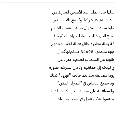
تشغيلها خلال عطلة عيد الأضحى المبارك من
15 إلى 24 الجاري في مطار الكويت الدولي، بلغ 979 رحلة جوية نقلت 98934 راكبا. وأوضح نائب المدير
رة سعد العتيبي أن خطة التشغيل التي تم
ميع الجهود المخلصة للجهات الحكومية
العاملة في مطار الكويت الدولي". وأضاف العتيبي أنه تم تسيير 488 رحلة مغادرة خلال عطلة العيد بمجموع
64236 مسافرا في حين بلغ عدد الرحلات القادمة 491 رحلة جوية بمجموع 34698 مسافرا.وأكد أن
مطلوبة من السلطات الصحية معربا عن
تي تهدف إلى حمايتهم وتأمين سفرهم بصورة
جهودا مضاعفة منذ بدء جائحة "كورونا" كذلك
ود جميع العاملين في "الطيران المدني"
 والمحافظة على سمعة مطار الكويت الدولي.
اهموا بشكل فعال في تيسير الإجراءات