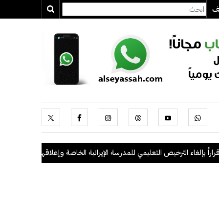
يف
بإلغاء الترخيص التعليمي للمدرسة الإيرانية الخاصة وإغلاقها
.
"الداخلية": ضبط 56 مخالفاً في حملة أمنية مشتركة بالتعاون