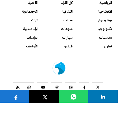
الرياضية
كل الآراء
الأخيرة
الافتتاحية
الثقافية
الاجتماعية
يوم و يوم
سياحة
تراث
تكنولوجيا
منوعات
آراء طلابية
مناسبات
سيارات
دراسات
تقارير
فيديو
الأرشيف
www.alseyassah.com
Copyright 2026, All Rights Reserved ©
Contact us
About us