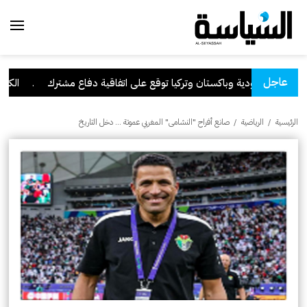
عاجل
السعودية وباكستان وتركيا توقع على اتفاقية دفاع مشترك
.
الكويت ت
الرئيسية
/
الرياضية
/
صانع أفراح "النشامى" المغربي عموتة … دخل التاريخ