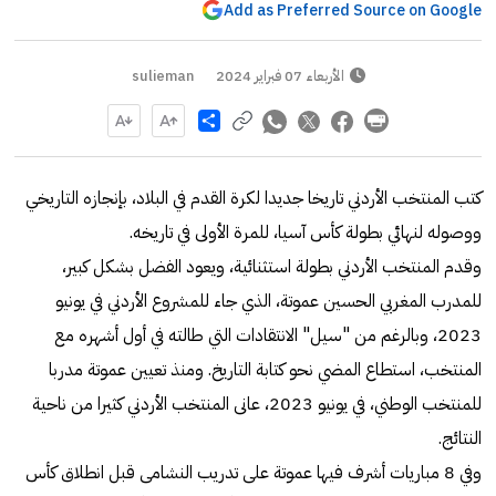
Add as Preferred Source on Google
الأربعاء 07 فبراير 2024
sulieman
Share
كتب المنتخب الأردني تاريخا جديدا لكرة القدم في البلاد، بإنجازه التاريخي
ووصوله لنهائي بطولة كأس آسيا، للمرة الأولى في تاريخه.
وقدم المنتخب الأردني بطولة استثنائية، ويعود الفضل بشكل كبير،
للمدرب المغربي الحسين عموتة، الذي جاء للمشروع الأردني في يونيو
2023، وبالرغم من "سيل" الانتقادات التي طالته في أول أشهره مع
المنتخب، استطاع المضي نحو كتابة التاريخ. ومنذ تعيين عموتة مدربا
للمنتخب الوطني، في يونيو 2023، عانى المنتخب الأردني كثيرا من ناحية
النتائج.
وفي 8 مباريات أشرف فيها عموتة على تدريب النشامى قبل انطلاق كأس