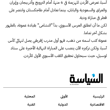
آسيا، تعرض الأردن للهزيمة في 6 منها، أمام النرويج وأذربيجان وإيران
والعراق والسعودية واليابان، بينما تعادل أمام طاجكستان وانتصر على
قطر في مباراة ودية.
لكن ما أن انطلق العرس الآسيوي، بدأ "النشامى" بقيادة عموتة، بالظهور
بشكل آخر تماما.
عموتة كتب اسمه من ذهب، فهو أول مدرب إفريقي يصل لنهائي كأس
آسيا، ولكن تركيزه الآن ينصب على المباراة النهائية الأخيرة على ستاد
لوسيل، حيث سيحاول تحقيق اللقب الآسيوي الأول للأردن.
الرئيسية
الأولى
المحلية
الاقتصادية
الدولية
الفنية