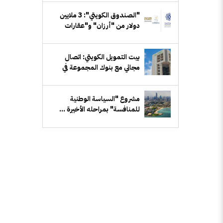
"الصندوق الكويتي": 3 ملايين
دولار من "أرزان" و"عقارات
الكويت" و"إيفا" لـ"الاستجابة
الطارئة"
بيت التمويل الكويتي: اتصال
مجاني مع بنوك المجموعة في
مصر والبحرين وبريطانيا وتركيا
مشروع "السياسة الوطنية
للمنافسة" بمراحله الأخيرة ...
بتكلفة 8.6 مليون دينار