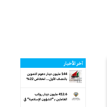
آخر الأخبار
144 مليون دينار دعوم التموين
بالنصف الأول... انخفاض 22%
412.6 مليون دينار رواتب
العاملين بـ "الشؤون الإسلامية" في
26/ 27