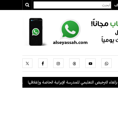
يف
 الترخيص التعليمي للمدرسة الإيرانية الخاصة وإغلاقها
.
"الداخلية": ضبط 56 مخالفاً في حملة أمنية مشتركة بالتعاون مع "القوى العاملة"