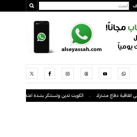
يف
ة دفاع مشترك
.
الكويت تدين وتستنكر بشدة اعتداءات ميليشيا الحوثي ع