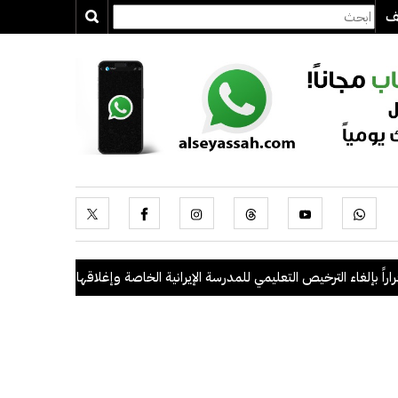
يف
الترخيص التعليمي للمدرسة الإيرانية الخاصة وإغلاقها
.
"الداخلية": ضبط 56 مخالفاً في حملة أمنية مشتركة بالتعاون مع "القوى العاملة"