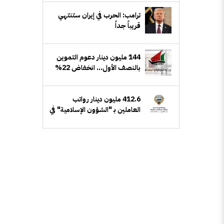
ترامب: الحرب في إيران ستنتهي
قريباً جداً
144 مليون دينار دعوم التموين
بالنصف الأول... انخفاض 22%
412.6 مليون دينار رواتب
العاملين بـ "الشؤون الإسلامية" في
26/ 27