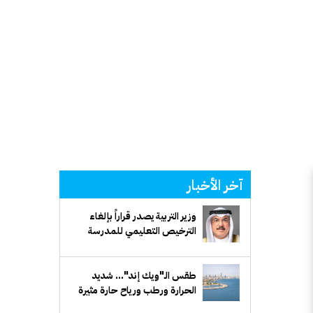
آخر الأخبار
وزير التربية يصدر قراراً بإلغاء
الترخيص التعليمي للمدرسة
الإيرانية الخاصة وإغلاقها
طقس الـ"ويك إند"... شديد
الحرارة ورطب ورياح حارة مثيرة
للغبار