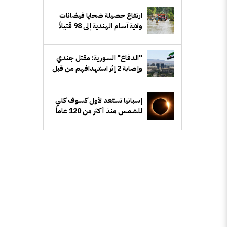
ارتفاع حصيلة ضحايا فيضانات
ولاية آسام الهندية إلى 98 قتيلاً
"الدفاع" السورية: مقتل جندي
وإصابة 2 إثر استهدافهم من قبل
مجهولين شرق دير الزور
إسبانيا تستعد لأول كسوف كلي
للشمس منذ أكثر من 120 عاماً