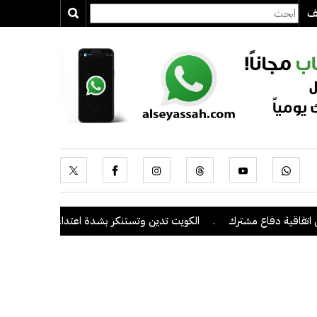
يف
 دفاع مشترك
.
الكويت تدين وتستنكر بشدة اعتداءات ميليشيا الحوثي على