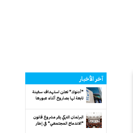
آخر الأخبار
"أدنوك" تعلن استهداف سفينة
تابعة لها بصاروخ أثناء عبورها
مضيق هرمز
البرلمان التركي يقر مشروع قانون
"الاندماج المجتمعي" في إطار
مسار "تركيا بلا إرهاب"