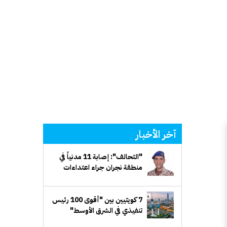
آخر الأخبار
"التحالف": إصابة 11 مدنياً في
منطقة نجران جراء اعتداءات
إرهابية حوثية
7 كويتيين بين "أقوى 100 رئيس
تنفيذي في الشرق الأوسط"