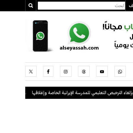
يف
الترخيص التعليمي للمدرسة الإيرانية الخاصة وإغلاقها
.
"الداخلية": ضبط 56 مخالفاً في حملة أمنية مشتركة بالتعاون مع "القوى العاملة"