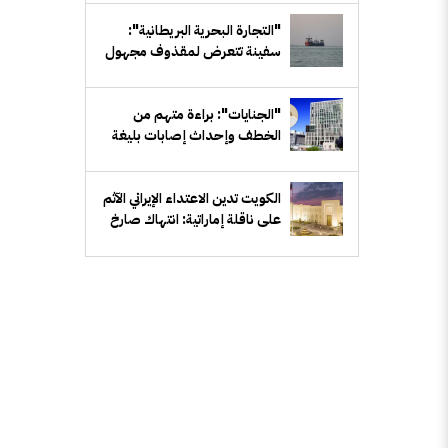
"التجارة البحرية البريطانية":
سفينة تتعرض لمقذوف مجهول
قبالة سواحل عُمان
"الجنايات": براءة متهم من
الخطف وإحداث إصابات بليغة
الكويت تدين الاعتداء الإيراني الآثم
على ناقلة إماراتية: انتهاك صارخ
للقانون الدولي