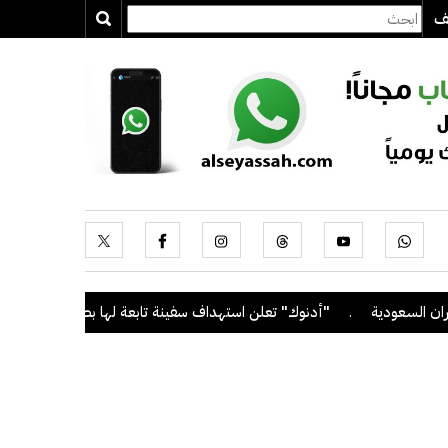
يف
دية
.
"أدنوك" تعلن استهداف سفينة تابعة لها بصاروخ أثناء عبورها مضي