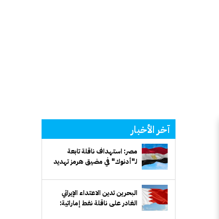
آخر الأخبار
مصر: استهداف ناقلة تابعة
لـ"أدنوك" في مضيق هرمز تهديد
خطير لأمن الملاحة البحرية
البحرين تدين الاعتداء الإيراني
الغادر على ناقلة نفط إماراتية:
انتهاك صارخ للقانون الدولي