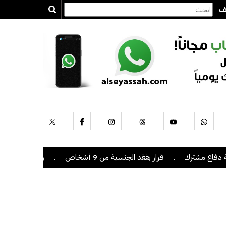
يف
شترك
.
قرار بفقد الجنسية من 9 أشخاص
.
وزير التربية يصدر قراراً 