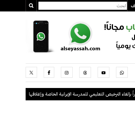
يف
الترخيص التعليمي للمدرسة الإيرانية الخاصة وإغلاقها
.
"الداخلية": ضبط 56 مخالفاً في حملة أمنية مشتركة بالتعاون مع "القوى العاملة"