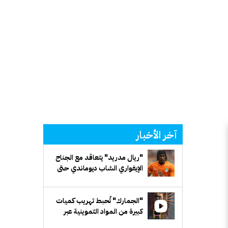
آخر الأخبار
"ريال مدريد" يتعاقد مع الجناح
الإيفواري الشاب ديوماندي حتى
2033
"الجمارك" تُحبط تهريب كميات
كبيرة من المواد التموينية عبر
شاحنات متجهة إلى مصر