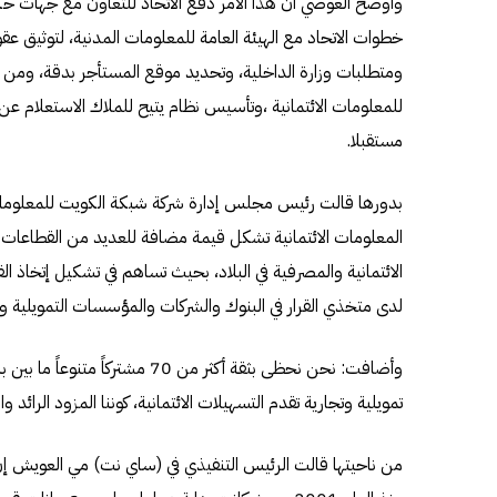
وأوضح العوضي أن هذا الامر دفع الاتحاد للتعاون مع جهات حكوم
خطوات الاتحاد مع الهيئة العامة للمعلومات المدنية، لتوثيق عقود
ومتطلبات وزارة الداخلية، وتحديد موقع المستأجر بدقة، ومن 
للمعلومات الائتمانية ،وتأسيس نظام يتيح للملاك الاستعلام عن ا
مستقبلا.
بدورها قالت رئيس مجلس إدارة شركة شبكة الكويت للمعلومات 
المعلومات الائتمانية تشكل قيمة مضافة للعديد من القطاعات ا
الائتمانية والمصرفية في البلاد، بحيث تساهم في تشكيل إتخاذ ا
لدى متخذي القرار في البنوك والشركات والمؤسسات التمويلية وال
وأضافت: نحن نحظى بثقة أكثر من 70 
تمويلية وتجارية تقدم التسهيلات الائتمانية، كوننا المزود الرائد و
من ناحيتها قالت الرئيس التنفيذي في (ساي نت) مي العويش إن