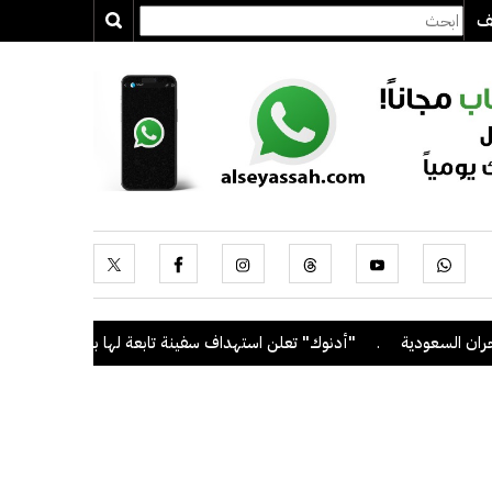
يف
.
"أدنوك" تعلن استهداف سفينة تابعة لها بصاروخ أثناء عبورها مضيق ه