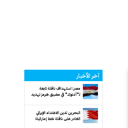
آخر الأخبار
مصر: استهداف ناقلة تابعة
لـ"أدنوك" في مضيق هرمز تهديد
خطير لأمن الملاحة البحرية
البحرين تدين الاعتداء الإيراني
الغادر على ناقلة نفط إماراتية:
انتهاك صارخ للقانون الدولي