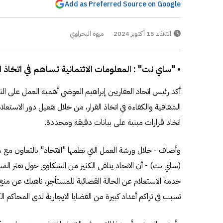
Add as Preferred Source on Google
الثلاثاء 15 أكتوبر 2024
مروة البحراوي
• "ساي نت" : المعلومات الائتمانية تساهم في اتخاذ ا
أكد رئيس اتحاد العقاريين إبراهيم العوضي أهمية العمل على التط
الشفافية والكفاءة في اتخاذ القرار، من خلال تفعيل دور الاستعل
اتخاذ قرارات مبنية على بيانات دقيقة ومحددة.
وأضاف - خلال ورشة العمل التي نظمها "الاتحاد" بالتعاون مع ش
(ساي نت) - أن الاتحاد يتلقى الكثير من الشكاوى حول تعثر المس
خدمة الاستعلام عن الحالة القضائية للمستأجر، ناهيك عن منع 
تسبب في تراكم أعداد كبيرة من القضايا الايجارية لدى المحاكم الك