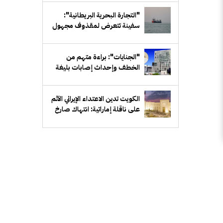
"التجارة البحرية البريطانية":
سفينة تتعرض لمقذوف مجهول
قبالة سواحل عُمان
"الجنايات": براءة متهم من
الخطف وإحداث إصابات بليغة
الكويت تدين الاعتداء الإيراني الآثم
على ناقلة إماراتية: انتهاك صارخ
للقانون الدولي