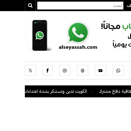
يف
 مشترك
.
الكويت تدين وتستنكر بشدة اعتداءات ميليشيا الحوثي على منط