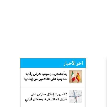
آخر الأخبار
رداً بالمثل... إسبانيا تفرض رقابة
حدودية على القادمين من إيطاليا
"المرور": إغلاق حارتين على
طريق الملك فهد ومدخل فرعي
مقابل بيان لمدة أسبوع