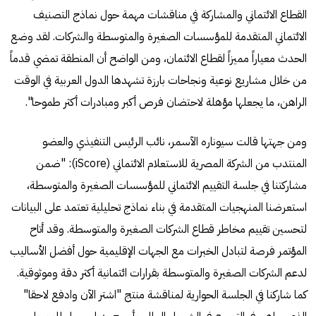
القطاع الائتماني والمشاركة في مناقشات مهمة حول نماذج التصنيف
الائتماني المتقدمة للمؤسسات الصغيرة والمتوسطة والشركات. لقد وضع
الحدث معياراً مميزاً لقطاع الائتمان، ومن الواضح أن المنطقة تمضي قدماً
من خلال مشاريع نوعية ونجاحات بارزة تشهدها الدول العربية في الوقت
الراهن، ما يجعلها مؤهلة لاحتضان فرص أكبر ومبادرات أكثر طموحا".
ومن جهتها قالت سيوناره الآسمر، نائب الرئيس التنفيذي والعضو
المنتدب من الشركة المصرية للاستعلام الائتماني (iScore): "ضمن
مشاركتنا في جلسة التقييم الائتماني للمؤسسات الصغيرة والمتوسطة،
استعرضنا المنهجيات المتقدمة في بناء نماذج تحليلية تعتمد على البيانات
لتحسين تقييم مخاطر قطاع الشركات الصغيرة والمتوسطة. وقد أتاح
المؤتمر فرصة لتبادل الخبرات مع الجهات الإقليمية حول أفضل الأساليب
لدعم الشركات الصغيرة والمتوسطة بقرارات ائتمانية أكثر دقة وموثوقية.
كما شاركنا في الجلسة الحوارية لمناقشة منتج "اشتر الآن وادفع لاحقا"