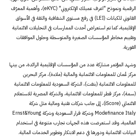
الرقمية ونموذج "اعرف عميلك الإلكتروني" (eKYC)، وأهمية المعرّف
القانوني للكيانات (LEI) في رفع مستوى الشفافية والثقة في الأسواق
الإقليمية، كما تم استعراض أحدث الممارسات في التحليلات الائتمانية
وتقييم مخاطر المؤسسات الصغيرة والمتوسطة وحلول الموافقات
الفورية.
وشهد المؤتمر مشاركة عدد من المؤسسات الإقليمية الرائدة، من بينها
مركز عُمان للمعلومات الائتمانية والمالية (ملاءة)، مركز البحرين
للمعلومات الائتمانية (بنفت)، الشركة السعودية للمعلومات الائتمانية
(سمة)، مركز قطر للمعلومات الائتمانية، والشركة المصرية للاستعلام
الائتماني (iScore)، إلى جانب شركات تقنية ومالية مثل شركة
Modefinance Italy وشركة قرار السعودية وشركة Ernst&Young
العالمية، وقد استعرضت هذه الجهات تجارب متنوعة في استخدام
البيانات الائتمانية ودورها في دعم الابتكار وتطوير الخدمات المالية.