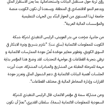
رؤى ثرية حول مستقبل البيانات واستخداماتها، بما يعزز الاستقرار المالي
ويدعم النمو الاقتصادي في المنطقة. ويسعدنا أن تكون الكويت منصة
جامعة لهذا المستوى من الحوار البنّاء بين الجهات التنظيمية
والمؤسسات المالية العربية".
من جانبها، صرّحت مي بدر العويش، الرئيس التنفيذي لشركة شبكة
الكويت للمعلومات الائتمانية (ساي نت): "نلتزم بتسريع وتيرة الابتكار في
السوق الكويتي، وتطوير معايير موحّدة تُعزّز جودة الممارسات الائتمانية و
ترتقي بتجربة القطاعات في مواجهة التحديات. لقد وضع هذا المؤتمر بداية
مهمة للمرحلة المقبلة من المشاريع والمبادرات المشتركة، حيث أبرزت
الجلسات أهمية البيانات الائتمانية في دعم الشمول المالي وتعزيز جودة
القرارات وإدارة المخاطر المالية في مختلف القطاعات".
وعن مشاركة سمة في مؤتمر الائتمان، قال الرئيس التنفيذي للشركة
السعودية للمعلومات الائتمانية (سمة)، سلطان القديري،"نعتزّ أن نكون