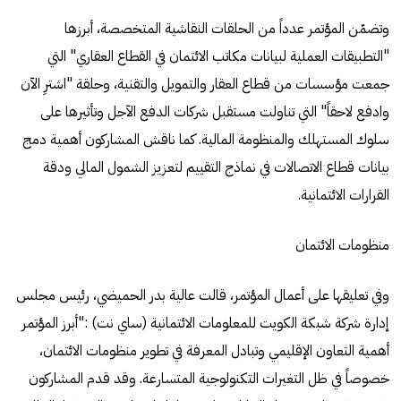
وتضمّن المؤتمر عدداً من الحلقات النقاشية المتخصصة، أبرزها
"التطبيقات العملية لبيانات مكاتب الائتمان في القطاع العقاري" التي
جمعت مؤسسات من قطاع العقار والتمويل والتقنية، وحلقة "اشترِ الآن
وادفع لاحقاً" التي تناولت مستقبل شركات الدفع الآجل وتأثيرها على
سلوك المستهلك والمنظومة المالية. كما ناقش المشاركون أهمية دمج
بيانات قطاع الاتصالات في نماذج التقييم لتعزيز الشمول المالي ودقة
القرارات الائتمانية.
منظومات الائتمان
وفي تعليقها على أعمال المؤتمر، قالت عالية بدر الحميضي، رئيس مجلس
إدارة شركة شبكة الكويت للمعلومات الائتمانية (ساي نت) :"أبرز المؤتمر
أهمية التعاون الإقليمي وتبادل المعرفة في تطوير منظومات الائتمان،
خصوصاً في ظل التغيرات التكنولوجية المتسارعة. وقد قدم المشاركون