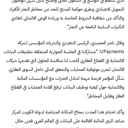
الذي ساهم في التوسع في الشمول المالي وأصبح بديل سهل للوصول
للتمويل الاعتيادي وطرق حوكمة المنتج للحد من مخاطر التعثر للأفراد
والتأكد من شفافية الشروط الخاصة به وزيادة الوعي الائتماني لتفادي
التأثيرات السلبية الناتجة عن التعثر".
وقال ناصر الحميدي، الرئيس التنفيذي والشريك المؤسس لشركة
UPayments: "مشاركتنا في الجلسة الحوارية المتعلقة بتطبيقات البيانات
الائتمانية في القطاع العقاري أتاحت لنا مناقشة الحلول التي تقدمها شركات
الائتمان لتعزيز موثوقية العمليات والتحقق المالي داخل السوق العقاري.
شكّل المؤتمر فرصة مهمة لتبادل الخبرات مع المؤسسات المالية
والائتمانية حول كيفية توظيف البيانات لرفع كفاءة العمليات في القطاع
العقار وتقليل المخاطر".
وأكد اختتام هذا الحدث بنجاح المكانة المتنامية لدولة الكويت كمركز
صاعد للبنى المالية القائمة على البيانات في العالم العربي فمن خلال