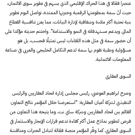
عنصرا فعّالا في هذا الحراك الإقليمي الذي يسهم في تطوير سوق الائتمان،
حيث أنّ سمة بمنظومتها الرقمية وخبرتها الممتدة، تواصل اليوم تطوير
بنية تحتية أكثر ملاءة وشفافية لإدارة البيانات، مما يعزز تنافسية القطاع
المالي ويدعم مستهدفاته في النمو والاستدامة". واختتم حديثه مؤكدا على
أن حضور سمة في مثل هذه اللقاءات ليس تمثيلًا فحسب، بل هو
مسؤولية وطنية تقوم بها سمة لدعم التكامل الخليجي والعربي في صناعة
المعلومات الائتمانية.
السوق العقاري
وصرح ابراهيم العوضي، رئيس مجلس إدارة اتحاد العقاريين والرئيس
التنفيذي لشركة أعيان العقارية: "استعرضنا خلال المؤتمر نتائج التعاون
القائم بين اتحاد العقاريين وشركة ساي نت، وما يتيحه هذا التعاون من
فرص لتطوير نماذج عمل أكثر كفاءة تدعم قرارات الإيجار والاستثمار في
السوق العقاري. كما وفّر المؤتمر منصة فعّالة لتبادل الخبرات ومناقشة