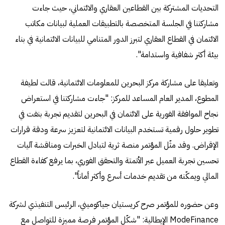
التحديات المشتركة بين القطاعين العقاري والائتماني، حيث جاءت
مشاركتنا في الجلسة المتخصصة بالتطبيقات العملية لبيانات مكاتب
الائتمان في القطاع العقاري لتبرز الدور المتنامي للبيانات الائتمانية في بناء
بيئة أكثر شفافية واستدامة".
وتعليقا على مشاركة مركز البحرين للمعلومات الائتمانية، قالت لطيفة
المطوع، المدير العام المساعد للمركز: "جاءت مشاركتنا في استعراض
نجاح الموافقة الفورية على الائتمان في البحرين لتقديم تجربة بنفت في
تطوير حلول رقمية تستخدم البيانات الائتمانية لتعزيز سرعة ودقة قرارات
الإقراض. وقد مثّل المؤتمر منصة ثرية لتبادل الخبرات ومناقشة آليات
تحسين تجربة العميل عبر الأتمتة والتحقق الفوري، بما يرفع كفاءة القطاع
المالي ويمكّنه من تقديم خدمات أسرع وأكثر أماناً".
وعن حضوره للمؤتمر صرح كريستيان جياكوميني، الرئيس التنفيذي لشركة
ModeFinance الإيطالية: "شكّل المؤتمر فرصة مميزة للتواصل مع