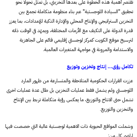
تقتصر أهمية هذه الخطوة على بعدها التخزيني، بل تمثل تحولًا نحو
تحقيق "السيادة اللوجستية" عبر بناء منظومة متكاملة تجمع بين
التخزين الستراتيجي والإنتاج المحلي والإدارة الذكية للإمدادات، بما يعزز
قدرة الدولة على التكيف مع الأزمات المختلفة، ويمهّد في الوقت ذاته
لترسيخ موقع الكويت كمركز لوجستي إقليمي قائم على الجاهزية
والاستدامة والمرونة في مواجهة المتغيرات العالمية.
تكامل رؤى... إنتاج وتخزين وتوزيع
عززت القرارات الحكومية المتلاحقة والمتسارعة من ظهور المارد
اللوجستي ولم يشمل فقط عمليات التخزين بل طال عدة عمليات اخرى
تشمل حتى الانتاج والتوزيع، ما يعكس رؤية متكاملة تربط بين الإنتاج
والتخزين والتوزيع.
وشملت المواقع الحيوية ذات الاهمية لوجستية عالية التي خصصت فيها
اراضي كل من: