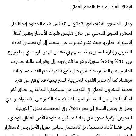
الإنفاق العام المرتبط بالدعم الغذائي.
وعلى المستوى الاقتصادي، يُتوقع أن تنعكس هذه الخطوة إيجابًا على
استقرار السوق المحلي من خلال تقليص تقلبات الأسعار وتقليل كلفة
الاستيراد الطارئ، حيث تشير تقديرات غير رسمية إلى أن تحسين كفاءة
التخزين وإدارة المخزون قد يسهم في خفض الهدر اللوجستي بما يتراوح
بين 10% و20% سنويًا، وهو ما قد يترجم إلى وفورات مالية بعشرات
الملايين من الدنانير، خاصة في ظل بلوغ فاتورة دعم الغذاء مستويات
مرتفعة. كما أن تعزيز القدرة التخزينية الستراتيجية قد يرفع من فترة
تغطية المخزون الغذائي في الكويت من مستوياتها الحالية إلى نطاق أكثر
أمانًا، ما يقلل من المخاطر المرتبطة بالاعتماد الكبير على الاستيراد، والذي
يصل في بعض السلع إلى نحو 85%. وفي المحصلة، تمثل "الكويتية
للتخزين" ركيزة محورية في إعادة تشكيل منظومة الأمن الغذائي الوطني،
ليس فقط كأداة تشغيلية، بل كاستثمار سيادي طويل الأجل يعزز الاستقرار