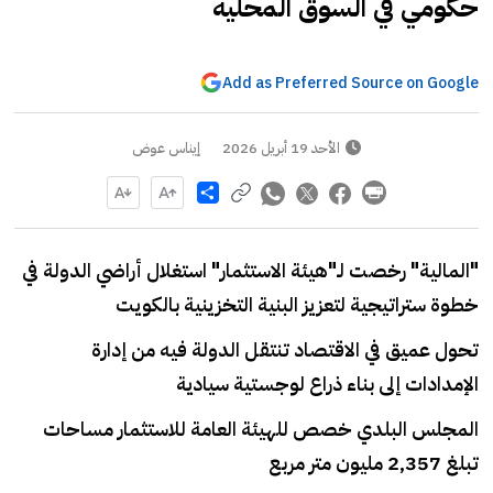
حكومي في السوق المحلية
Add as Preferred Source on Google
الأحد 19 أبريل 2026
إيناس عوض
Share
"المالية" رخصت لـ"هيئة الاستثمار" استغلال أراضي الدولة في
خطوة ستراتيجية لتعزيز البنية التخزينية بالكويت
تحول عميق في الاقتصاد تنتقل الدولة فيه من إدارة
الإمدادات إلى بناء ذراع لوجستية سيادية
المجلس البلدي خصص للهيئة العامة للاستثمار مساحات
تبلغ 2٫357 مليون متر مربع