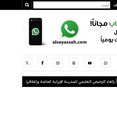
يف
الترخيص التعليمي للمدرسة الإيرانية الخاصة وإغلاقها
.
"الداخلية": ضبط 56 مخالفاً في حملة أمنية مشتركة بالتعاون مع "القوى العاملة"