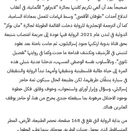
ضجيجاً بعد أن ألغي تكريم كاتبتها بجائزة "لابيراتور" الألمانية، في أعقاب
اندلاع أحداث "طوفان الأقصى" وسط اتهامات للعمل بمعاداة السامية،
كما أن الترجمة الإنجليزية للرواية دخلت القائمة الطويلة لجائزة "مان بوكر"
الدولية في لندن عام 2021. الرواية فيها عودة إلى جريمة اغتصاب شنيعة
بحق فتاة بدوية ارتكبها جنود إسرائيليون، ثم جاءت باحثة بعد عقود
لتنبش في الأرشيف وتكشف فداحة ما حدث.وكما في روايتها "تفصيل
ثانوي"، وبالأسلوب نفسه الوصفي المسهب، تدخلنا عدنية شبلي هذه
المرة إلى حياة طالبة فلسطينية وشقيقها وأمهما. تبدأ الرواية والشقيقان
في سيارة يشقّان طريقهما، لكن بطبيعة الحال سيكون ثمة حاجز
إسرائيلي، وسؤال وإبراز أوراق واستجواب، وخوف وقلق. فكل خطوة
بوجود الاحتلال مرهونة بما سيفعله جندي يخرج من هنا، أو حاجز يوقف
العابرين هناك.
من بداية الرواية التي تقع في 168 صفحة، تحضر الطبيعة، الأرض، المطر
المتساقط، الذي يجعل جنبات الطريق موحلة، بينما تظهر الحقول،