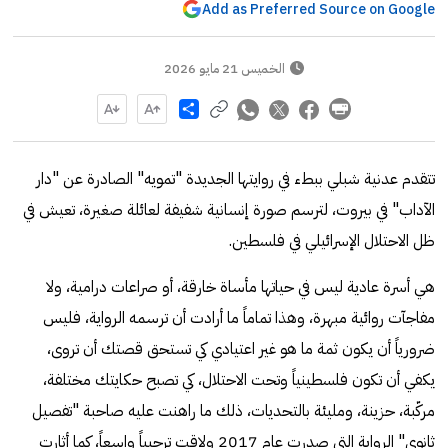
Add as Preferred Source on Google
الخميس 21 مايو 2026
Share
تتقدم عدنية شبلي ببطء في روايتها الجديدة "تمويه" الصادرة عن "دار
الآداب" في بيروت، لترسم صورة إنسانية شفيفة لعائلة صغيرة، تعيش في
ظل الاحتلال الإسرائيلي في فلسطين.
هي أسرة عادية ليس في حياتها مأساة خارقة، أو صراعات درامية، ولا
مفاجآت روائية مبهرة، وهذا تماماً ما أرادت أن ترسمه الرواية، فليس
ضرورياً أن يكون ثمة ما هو غير اعتيادي كي تستحق قصتك أن تروى،
يكفي أن تكون فلسطينياً وتحت الاحتلال، كي تصبح حكايتك مختلفة،
مركّبة، حزينة، ومليئة بالتحديات، ذلك ما راهنت عليه صاحبة "تفصيل
ثانوي" الرواية التي صدرت عام 2017 ولاقت ترحيباً واسعاً، كما أثارت