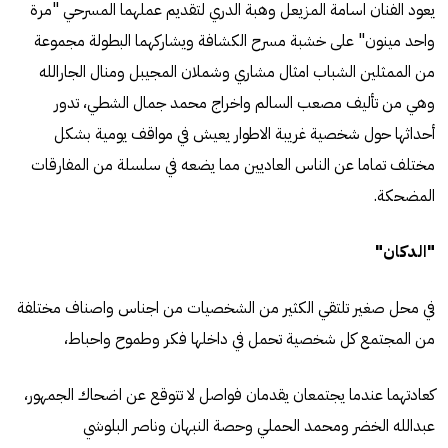
يعود الفنان اسامة المزيعل وهبة الدري لتقديم عملهما المسرحي "مرة
واحد مينون" على خشبة مسرح الكشافة ويشاركهما البطولة مجموعة
من الممثلين الشباب امثال مشاري وشملان المجيبل ومنال الجارالله
وهي من تأليف مصعب السالم واخراج محمد جمال الشطي، تدور
أحداثها حول شخصية غريبة الاطوار يعيش في مواقف يومية بشكل
مختلف تماما عن الناس العاديين مما يضعه في سلسلة من المفارقات
المضحكة.
"الدكان"
في محل صغير تلتقي الكثير من الشخصيات من اجناس واصناف مختلفة
من المجتمع كل شخصية تحمل في داخلها فكر وطموح واحباط،
كعادتهما عندما يجتمعان يقدمان فواصل لا تتوقع عن اضحاك الجمهور،
عبدالله الخضر ومحمد الحملي وحصة النبهان وناصر البلوشي