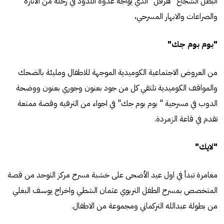
البطل الشجاع "هرقل" الذي يواجه عدوه اللدود في رحلة من الاثارة
والصراعات والابهار المسرحي،
"بوم بوم جك"
من العروض الاجتماعية الكوميدية الموجهة للاطفال ومليئة بالضحك
والمواقف الكوميدية تلتقي كل من جود بعنون وجوري بعنون ووضحة
الدوب في مسرحية " بوم بوم جك" في اجواء من الترفيه وقصة ممتعة
تقدم في قاعة الزمردة.
"لايك"
مغامرة تبدأ في اول عيد الأضحى على خشبة مسرح مركز التوحد من قصة
المتخصص بمسرح الطفل التربوي عثمان الشطي واخراج يوسف البغلي
من بطولة عبدالله التركماني ومجموعة من الاطفال.