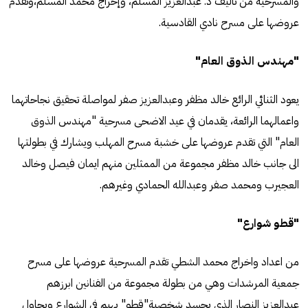
والمسرحية من تأليف د. عبدالعزيز المسلم، وإخراج محمد المسلم،وتقدم
عروضها على مسرح نادي القادسية.
"مهندس الذوق العام"
يعود الثنائي الرائع خالد مظفر وعبدالعزيز صفر لمواصلة تحقيق نجاحاتهما
واعمالهما الرائعة، يقدمان في عيد الاضحى مسرحية "مهندس الذوق
العام" التي تقدم عروضها على خشبة مسرح المهلب ويشارك في بطولتها
الى جانب خالد مظفر مجموعة من الممثلين منهم ايمان فيصل وخالد
العجيرب ومحمد صفر وعبدالله الحمادي وغيرهم.
"قطو شوارع"
من اعداد واخراج محمد الشطي تقدم المسرحية عروضها على مسرح
جمعية المرشدات وهي من بطولة مجموعة من الفنانين ابرزهم
عبدالعزيز النصار الذي يجسد شخصية"قطو" يهيم في الشوارع ويحاول