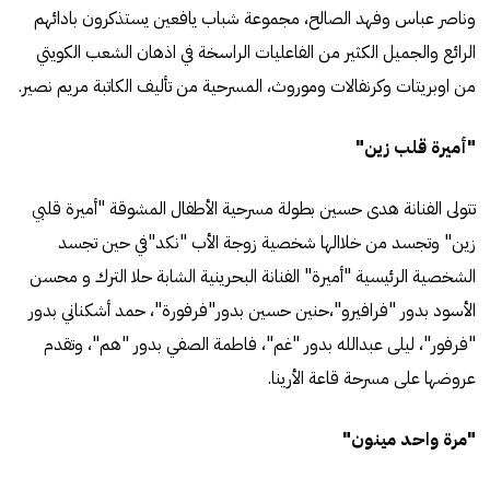
وناصر عباس وفهد الصالح، مجموعة شباب يافعين يستذكرون بادائهم
الرائع والجميل الكثير من الفاعليات الراسخة في اذهان الشعب الكويتي
من اوبريتات وكرنفالات وموروث، المسرحية من تأليف الكاتبة مريم نصير.
"أميرة قلب زين"
تتولى الفنانة هدى حسين بطولة مسرحية الأطفال المشوقة "أميرة قلبي
زين" وتجسد من خلاالها شخصية زوجة الأب "نكد"في حين تجسد
الشخصية الرئيسية "أميرة" الفنانة البحرينية الشابة حلا الترك و محسن
الأسود بدور "فرافيرو"،حنين حسين بدور"فرفورة"، حمد أشكناني بدور
"فرفور"، ليلى عبدالله بدور "غم"، فاطمة الصفي بدور "هم"، وتقدم
عروضها على مسرحة قاعة الأرينا.
"مرة واحد مينون"