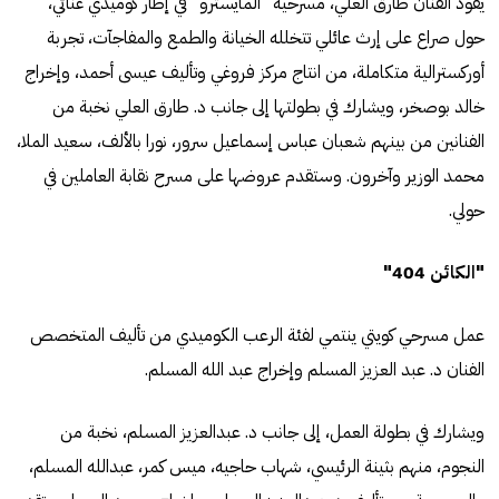
يقود الفنان طارق العلي، مسرحية "المايسترو" في إطار كوميدي غنائي،
حول صراع على إرث عائلي تتخلله الخيانة والطمع والمفاجآت، تجربة
أوركسترالية متكاملة، من انتاج مركز فروغي وتأليف عيسى أحمد، وإخراج
خالد بوصخر، ويشارك في بطولتها إلى جانب د. طارق العلي نخبة من
الفنانين من بينهم شعبان عباس إسماعيل سرور، نورا بالألف، سعيد الملا،
محمد الوزير وآخرون. وستقدم عروضها على مسرح نقابة العاملين في
حولي.
"الكائن 404"
عمل مسرحي كويتي ينتمي لفئة الرعب الكوميدي من تأليف المتخصص
الفنان د. عبد العزيز المسلم وإخراج عبد الله المسلم.
ويشارك في بطولة العمل، إلى جانب د. عبدالعزيز المسلم، نخبة من
النجوم، منهم بثينة الرئيسي، شهاب حاجيه، ميس كمر، عبدالله المسلم،