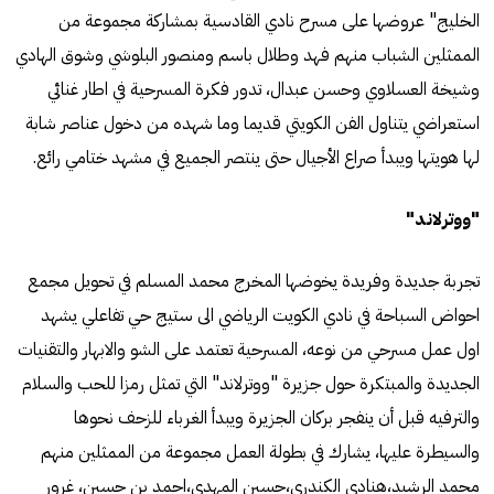
الخليج" عروضها على مسرح نادي القادسية بمشاركة مجموعة من
الممثلين الشباب منهم فهد وطلال باسم ومنصور البلوشي وشوق الهادي
وشيخة العسلاوي وحسن عبدال، تدور فكرة المسرحية في اطار غنائي
استعراضي يتناول الفن الكويتي قديما وما شهده من دخول عناصر شابة
لها هويتها ويبدأ صراع الأجيال حتى ينتصر الجميع في مشهد ختامي رائع.
"ووترلاند"
تجربة جديدة وفريدة يخوضها المخرج محمد المسلم في تحويل مجمع
احواض السباحة في نادي الكويت الرياضي الى ستيج حي تفاعلي يشهد
اول عمل مسرحي من نوعه، المسرحية تعتمد على الشو والابهار والتقنيات
الجديدة والمبتكرة حول جزيرة "ووترلاند" التي تمثل رمزا للحب والسلام
والترفيه قبل أن ينفجر بركان الجزيرة ويبدأ الغرباء للزحف نحوها
والسيطرة عليها، يشارك في بطولة العمل مجموعة من الممثلين منهم
محمد الرشيد،هنادي الكندري،حسين المهدي،احمد بن حسين، غرور