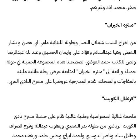
صفر، محمد اياد وغيرهم.
"منتزه الخيران"
من اخراج الشاب شملان النصار وبطولة اللبنانية ماغي ابي غصن و بشار
الشطي وهيا عبدالسلام وفؤاد علي وايمان الحسيني وعبدالله عبدالرضا
ونص للكاتب احمد العوضي، تصطحبنا هذه المجموعة الجميلة في جولة
جميلة ورائعة الى "منتزه الخيران" لمتابعة عرض رحلة عائلية مليئة
بالمفاجآت والضحك، تقدم المسرحية عروضها على مسرح النادي العربي.
"كرنفال الكويت"
ملحمة غنائية استعراضية وطنية عائلية تقام على خشبة مسرح نادي
الكويت الرياضي من بطولة بدر الشعيبي ويعقوب عبدالله وفرح الصراف
وطلال سام وناصر الدوسري واحمد ايراج وحنين حامد ورهف محمد