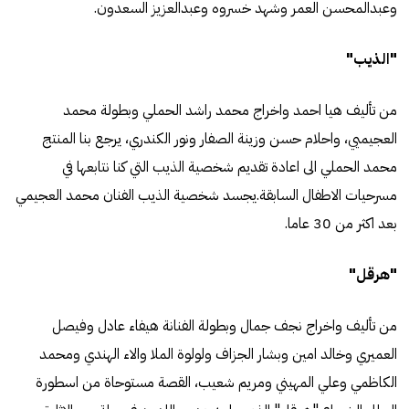
وعبدالمحسن العمر وشهد خسروه وعبدالعزيز السعدون.
"الذيب"
من تأليف هيا احمد واخراج محمد راشد الحملي وبطولة محمد
العجيميي، واحلام حسن وزينة الصفار ونور الكندري، يرجع بنا المنتج
محمد الحملي الى اعادة تقديم شخصية الذيب التي كنا نتابعها في
مسرحيات الاطفال السابقة.يجسد شخصية الذيب الفنان محمد العجيمي
بعد اكثر من 30 عاما.
"هرقل"
من تأليف واخراج نجف جمال وبطولة الفنانة هيفاء عادل وفيصل
العميري وخالد امين وبشار الجزاف ولولوة الملا والاء الهندي ومحمد
الكاظمي وعلي المهيني ومريم شعيب، القصة مستوحاة من اسطورة