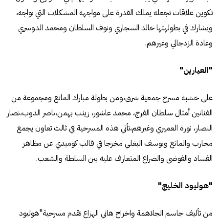
تكوين علاقات تجعله يملك القدرة على مواجهة المشكلات التي تواجه،
ويشارك في بطولهتها خالد السجاري ونوف السلطان ومحمد الدوسري
وغادة الزدجالي وغيرهم.
"العيارين"
على خشبة مسرح جمعية شرق،ومن بطولة مبارك المانع ومجموعة من
الفنانين أمثال سلطان الفرج، محمد عاشور، زينب بهمن،ناصر الدوب،نصار
النصار، نورة العميري وغيرهم،تأتي هذه المسرحية في ثالث تعاون يجمع
محارب والمانع ويوسف البغلي مخرجا في قالب كوميدي عن مظاهر
الفساد والفوضى والصراع المتعارف عليه بين السلطة والشعب.
"هوليود الخليج"
من تأليف جاسم الجلاهمة واخراج هاني الهزاع تقدم مسرحية"هوليود