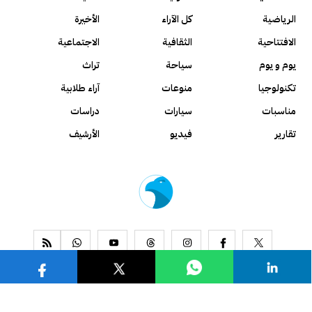
الرياضية
كل الآراء
الأخيرة
الافتتاحية
الثقافية
الاجتماعية
يوم و يوم
سياحة
تراث
تكنولوجيا
منوعات
آراء طلابية
مناسبات
سيارات
دراسات
تقارير
فيديو
الأرشيف
www.alseyassah.com